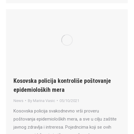
Kosovska policija kontroliše poštovanje
epidemioloških mera
News
By
Marina Vasic
05/10/2021
Kosovska policija svakodnevno vrši proveru
poštovanja epidemioloških mera, a sve u cilju zaštite
javnog zdravlja i intreresa. Pojedncima koji se ovih