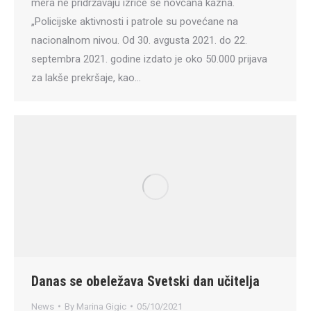
mera ne pridržavaju izriče se novčana kazna.
„Policijske aktivnosti i patrole su povećane na
nacionalnom nivou. Od 30. avgusta 2021. do 22.
septembra 2021. godine izdato je oko 50.000 prijava
za lakše prekršaje, kao…
Danas se obeležava Svetski dan učitelja
News
By
Marina Gigic
05/10/2021