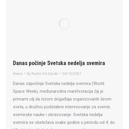
Danas počinje Svetska nedelja svemira
News
By
Radio K4 Srpski
04/10/2021
Danas započinje Svetska nedelja svemira (World
Space Week), međunarodna manifestacija čiji je
primarni cilj da nizom događaja organizovanih širom
sveta, u društvu podstakne interesovanje za svemir,
svemirske nauke i obrazovanje. Svetska nedelja
svemira se obeležava svake godine u periodu od 4. do