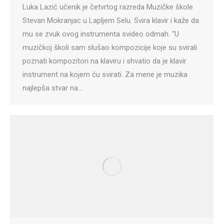
Luka Lazić učenik je četvrtog razreda Muzičke škole
Stevan Mokranjac u Lapljem Selu. Svira klavir i kaže da
mu se zvuk ovog instrumenta svideo odmah. “U
muzičkoj školi sam slušao kompozicije koje su svirali
poznati kompozitori na klaviru i shvatio da je klavir
instrument na kojem ću svirati. Za mene je muzika
najlepša stvar na…