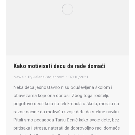
Kako motivisati decu da rade domaći
News
By
Jelena Stojanović
07/10/2021
Neka deca jednostavno nisu oduševljena školom i
obavezama koje ona donosi. Zbog toga roditelji,
pogotovo dece koja su tek krenula u školu, moraju na
razne načine da motivišu svoje dete da stekne naviku.
Pitali smo pedagoga Tanju Denić kako svoje dete, bez
pritisaka i stresa, naterati da dobrovoljno radi domaće