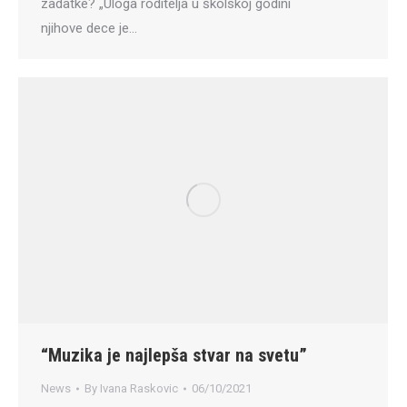
zadatke? „Uloga roditelja u školskoj godini
njihove dece je…
“Muzika je najlepša stvar na svetu”
News
By
Ivana Raskovic
06/10/2021