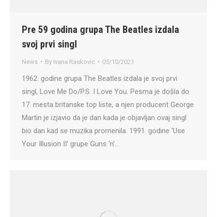
Pre 59 godina grupa The Beatles izdala
svoj prvi singl
News
By
Ivana Raskovic
05/10/2021
1962. godine grupa The Beatles izdala je svoj prvi
singl, Love Me Do/P.S. I Love You. Pesma je došla do
17. mesta britanske top liste, a njen producent George
Martin je izjavio da je dan kada je objavljan ovaj singl
bio dan kad se muzika promenila. 1991. godine ‘Use
Your Illusion II’ grupe Guns ‘n’…