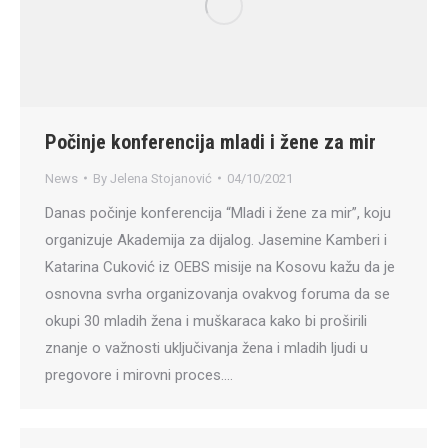
Počinje konferencija mladi i žene za mir
News
By
Jelena Stojanović
04/10/2021
Danas počinje konferencija “Mladi i žene za mir”, koju
organizuje Akademija za dijalog. Jasemine Kamberi i
Katarina Cuković iz OEBS misije na Kosovu kažu da je
osnovna svrha organizovanja ovakvog foruma da se
okupi 30 mladih žena i muškaraca kako bi proširili
znanje o važnosti uključivanja žena i mladih ljudi u
pregovore i mirovni proces.…