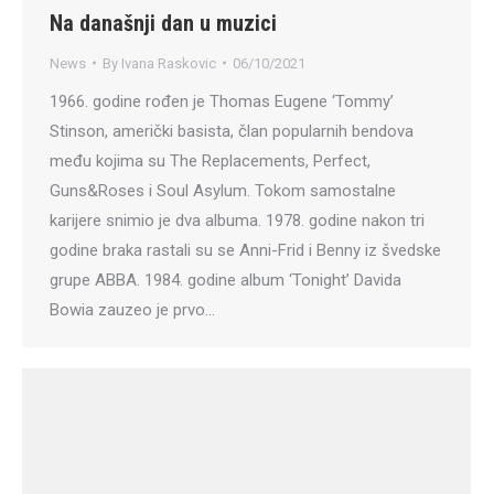
Na današnji dan u muzici
News
By
Ivana Raskovic
06/10/2021
1966. godine rođen je Thomas Eugene ‘Tommy’
Stinson, američki basista, član popularnih bendova
među kojima su The Replacements, Perfect,
Guns&Roses i Soul Asylum. Tokom samostalne
karijere snimio je dva albuma. 1978. godine nakon tri
godine braka rastali su se Anni-Frid i Benny iz švedske
grupe ABBA. 1984. godine album ‘Tonight’ Davida
Bowia zauzeo je prvo…