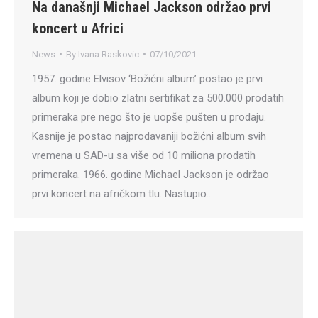
Na današnji Michael Jackson održao prvi
koncert u Africi
News
By
Ivana Raskovic
07/10/2021
1957. godine Elvisov ‘Božićni album’ postao je prvi
album koji je dobio zlatni sertifikat za 500.000 prodatih
primeraka pre nego što je uopše pušten u prodaju.
Kasnije je postao najprodavaniji božićni album svih
vremena u SAD-u sa više od 10 miliona prodatih
primeraka. 1966. godine Michael Jackson je održao
prvi koncert na afričkom tlu. Nastupio…