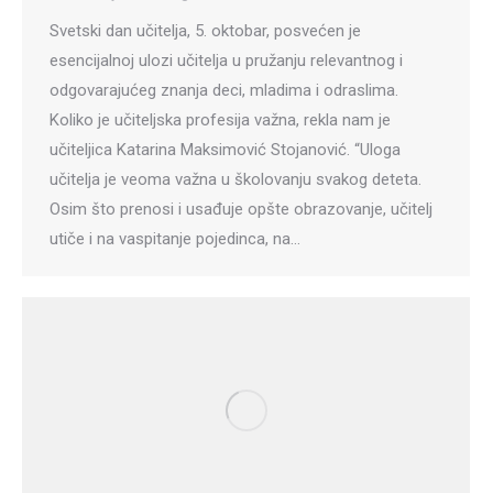
Svetski dan učitelja, 5. oktobar, posvećen je
esencijalnoj ulozi učitelja u pružanju relevantnog i
odgovarajućeg znanja deci, mladima i odraslima.
Koliko je učiteljska profesija važna, rekla nam je
učiteljica Katarina Maksimović Stojanović. “Uloga
učitelja je veoma važna u školovanju svakog deteta.
Osim što prenosi i usađuje opšte obrazovanje, učitelj
utiče i na vaspitanje pojedinca, na…