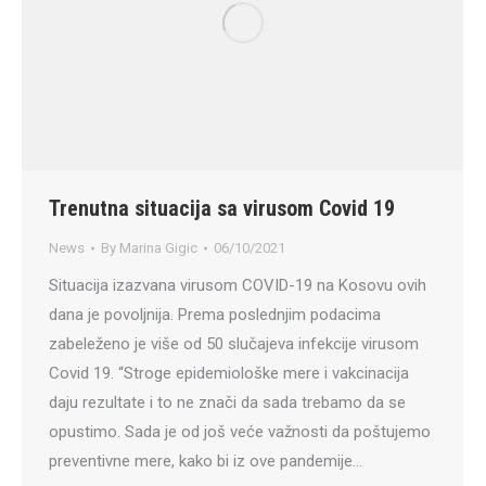
Trenutna situacija sa virusom Covid 19
News
By
Marina Gigic
06/10/2021
Situacija izazvana virusom COVID-19 na Kosovu ovih
dana je povoljnija. Prema poslednjim podacima
zabeleženo je više od 50 slučajeva infekcije virusom
Covid 19. “Stroge epidemiološke mere i vakcinacija
daju rezultate i to ne znači da sada trebamo da se
opustimo. Sada je od još veće važnosti da poštujemo
preventivne mere, kako bi iz ove pandemije…