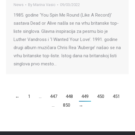
News
By
Marina Vasic
09/03/2022
1985. godine ‘You Spin Me Round (Like A Record)’
sastava Dead or Alive našla se na vrhu britanske top-
liste singlova. Glavna inspiracija za pesmu bio je
Luther Vandross i ‘I Wanted Your Love’. 1991. godine
drugi album muzičara Chris Rea ‘Auberge’ našao se na
vrhu britanske top-liste. Istog dana na britanskoj listi
singlova prvo mesto…
←
1
…
447
448
449
450
451
…
850
→