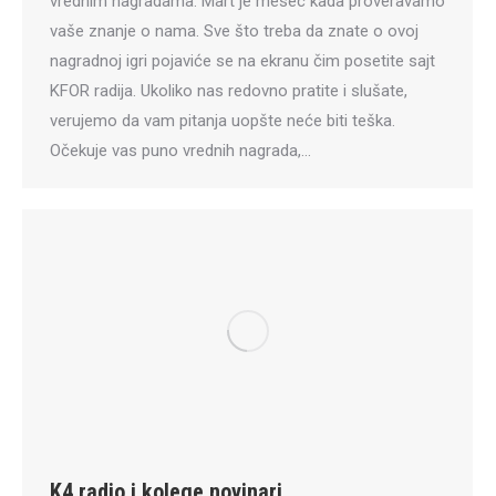
vrednim nagradama. Mart je mesec kada proveravamo
vaše znanje o nama. Sve što treba da znate o ovoj
nagradnoj igri pojaviće se na ekranu čim posetite sajt
KFOR radija. Ukoliko nas redovno pratite i slušate,
verujemo da vam pitanja uopšte neće biti teška.
Očekuje vas puno vrednih nagrada,…
K4 radio i kolege novinari