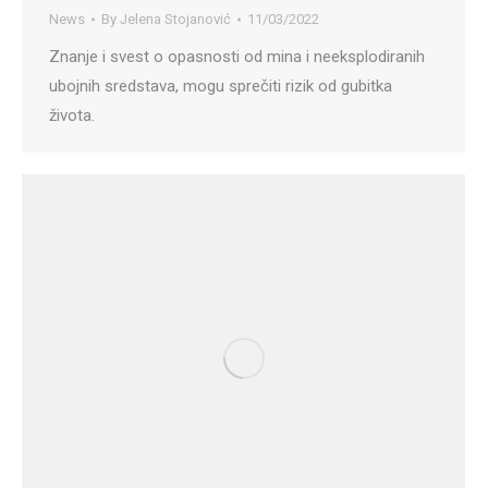
News
By
Jelena Stojanović
11/03/2022
Znanje i svest o opasnosti od mina i neeksplodiranih
ubojnih sredstava, mogu sprečiti rizik od gubitka
života.