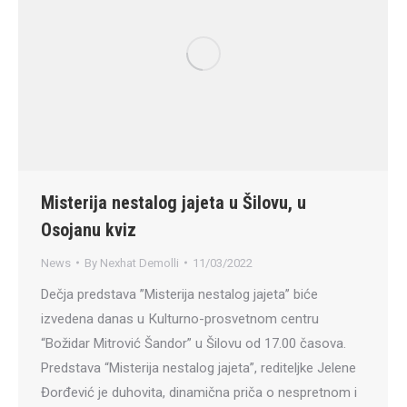
Misterija nestalog jajeta u Šilovu, u
Osojanu kviz
News
By
Nexhat Demolli
11/03/2022
Dečja predstava ’’Misterija nestalog jajeta’’ biće
izvedena danas u Кulturno-prosvetnom centru
“Božidar Mitrović Šandor” u Šilovu od 17.00 časova.
Predstava “Misterija nestalog jajeta”, rediteljke Jelene
Đorđević je duhovita, dinamična priča o nespretnom i