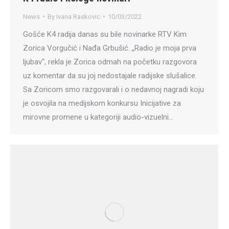
News
By
Ivana Raskovic
10/03/2022
Gošće K4 radija danas su bile novinarke RTV Kim
Zorica Vorgučić i Nađa Grbušić. „Radio je moja prva
ljubav“, rekla je Zorica odmah na početku razgovora
uz komentar da su joj nedostajale radijske slušalice.
Sa Zoricom smo razgovarali i o nedavnoj nagradi koju
je osvojila na medijskom konkursu Inicijative za
mirovne promene u kategoriji audio-vizuelni…