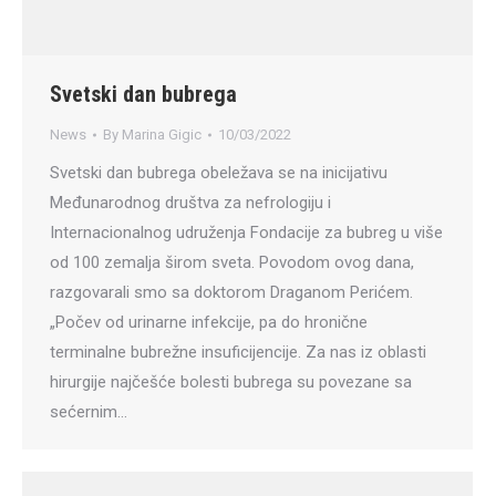
Svetski dan bubrega
News
By
Marina Gigic
10/03/2022
Svetski dan bubrega obeležava se na inicijativu
Međunarodnog društva za nefrologiju i
Internacionalnog udruženja Fondacije za bubreg u više
od 100 zemalja širom sveta. Povodom ovog dana,
razgovarali smo sa doktorom Draganom Perićem.
„Počev od urinarne infekcije, pa do hronične
terminalne bubrežne insuficijencije. Za nas iz oblasti
hirurgije najčešće bolesti bubrega su povezane sa
sećernim…