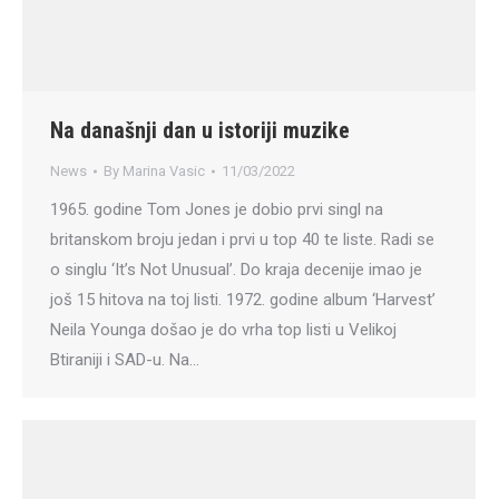
Na današnji dan u istoriji muzike
News
By
Marina Vasic
11/03/2022
1965. godine Tom Jones je dobio prvi singl na
britanskom broju jedan i prvi u top 40 te liste. Radi se
o singlu ‘It’s Not Unusual’. Do kraja decenije imao je
još 15 hitova na toj listi. 1972. godine album ‘Harvest’
Neila Younga došao je do vrha top listi u Velikoj
Btiraniji i SAD-u. Na…