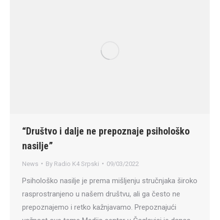
“Društvo i dalje ne prepoznaje psihološko
nasilje”
News
By
Radio K4 Srpski
09/03/2022
Psihološko nasilje je prema mišljenju stručnjaka široko
rasprostranjeno u našem društvu, ali ga često ne
prepoznajemo i retko kažnjavamo. Prepoznajući