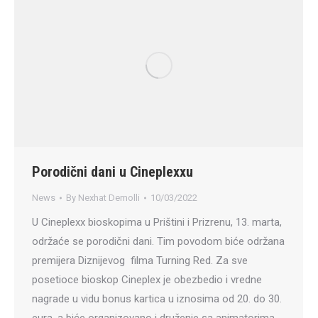
Porodični dani u Cineplexxu
News
By
Nexhat Demolli
10/03/2022
U Cineplexx bioskopima u Prištini i Prizrenu, 13. marta,
održaće se porodični dani. Tim povodom biće održana
premijera Diznijevog filma Turning Red. Za sve
posetioce bioskop Cineplex je obezbedio i vredne
nagrade u vidu bonus kartica u iznosima od 20. do 30.