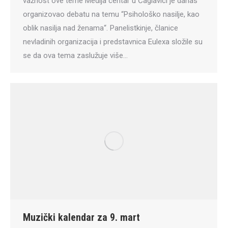
važnost ove teme Medija centar u Čaglavici je danas
organizovao debatu na temu “Psihološko nasilje, kao
oblik nasilja nad ženama“. Panelistkinje, članice
nevladinih organizacija i predstavnica Eulexa složile su
se da ova tema zaslužuje više…
Muzički kalendar za 9. mart