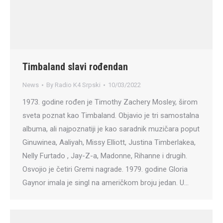
Timbaland slavi rođendan
News
By
Radio K4 Srpski
10/03/2022
1973. godine rođen je Timothy Zachery Mosley, širom
sveta poznat kao Timbaland. Objavio je tri samostalna
albuma, ali najpoznatiji je kao saradnik muzičara poput
Ginuwinea, Aaliyah, Missy Elliott, Justina Timberlakea,
Nelly Furtado , Jay-Z-a, Madonne, Rihanne i drugih.
Osvojio je četiri Gremi nagrade. 1979. godine Gloria
Gaynor imala je singl na američkom broju jedan. U…