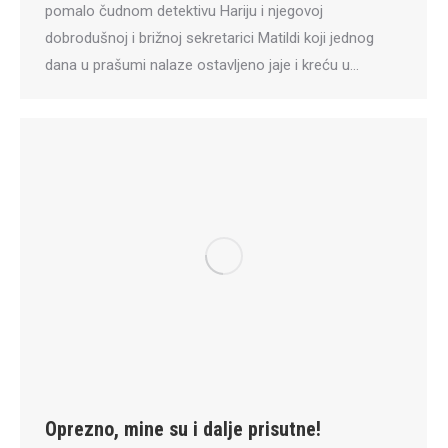
pomalo čudnom detektivu Hariju i njegovoj
dobrodušnoj i brižnoj sekretarici Matildi koji jednog
dana u prašumi nalaze ostavljeno jaje i kreću u…
Oprezno, mine su i dalje prisutne!