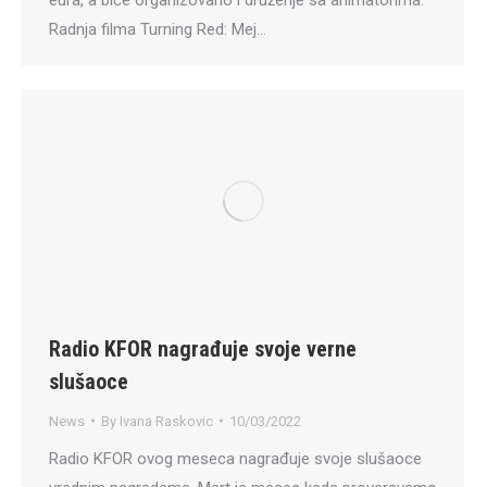
eura, a biće organizovano i druženje sa animatorima.
Radnja filma Turning Red: Mej…
Radio KFOR nagrađuje svoje verne
slušaoce
News
By
Ivana Raskovic
10/03/2022
Radio KFOR ovog meseca nagrađuje svoje slušaoce