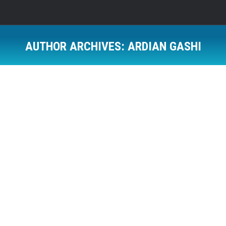
AUTHOR ARCHIVES:
ARDIAN GASHI
Në këtë datë, në muzikë veçojmë këto