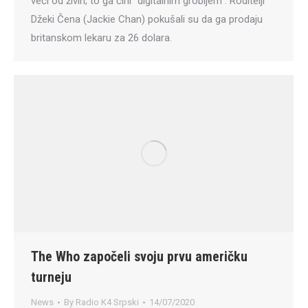
veći od živih; to ga čini “digitalnim grobljem”. Roditelji
Džeki Čena (Jackie Chan) pokušali su da ga prodaju
britanskom lekaru za 26 dolara.
The Who započeli svoju prvu američku
turneju
News
By
Radio K4 Srpski
14/07/2020