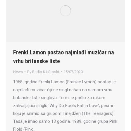
Frenki Lamon postao najmlađi muzičar na
vrhu britanske liste
News
By
Radio K4 Srpski
15/07/2020
1958. godine Frenki Lamon (Frankie Lymon) postao je
najmlađi muzičar čiji se singl našao na samom vrhu
britanske liste singlova. To mi je pošlo za rukom
zahvaljajući singlu ‘Why Do Fools Fall in Love’, pesmi
koju je snimio sa grupom Tinejdžeri (The Teenagers).
Tada je imao samo 13 godina. 1989. godine grupa Pink
Flojd (Pink…