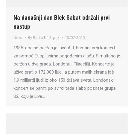
Na današnji dan Blek Sabat održali prvi
nastup
News
By
Radio K4 Srpski
13/07/2020
1985. godine održan je Live Aid, humanitarni koncert
za pomoć Etiopljanima pogođenim glađu. Simultano je
održan u dva grada, Londonu i Filadelfiji. Koncerte je
uživo pratilo 172 000 ljudi, a putem malih ekrana još
1,9 milijardi ljudi iz oko 150 država sveta. Londonski
koncert se pamti po svirci tada slabo poznate grupe
U2, koju je Live…