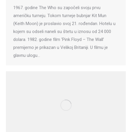
1967. godine The Who su započeli svoju prvu
američku turneju. Tokom turneje bubnjar Kit Mun
(Keith Moon) je proslavio svoj 21. rođendan. Hotelu u
kojem su odseli naneli su štetu u iznosu od 24 000
dolara. 1982. godine film ‘Pink Floyd – The Wall’
premijerno je prikazan u Velikoj Britaniji. U filmu je
glavnu ulogu…