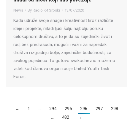
News
By
Radio K4 Srpski
13/07/2020
Kada udruže svoje snage i kreativnost kroz različite
ideje i projekte, mladi ljudi šalju najbolju poruku
celokupnom društvu, a to je da su zajednički život i
rad, bez predrasuda, mogući i važni za napredak
društva i izgradnju bolje, zajedničke budućnosti, za
svakog pojedinca. To gotovo svakodnevno možemo
videti kod članova organizacije United Youth Task
Force,…
←
1
…
294
295
296
297
298
…
482
→