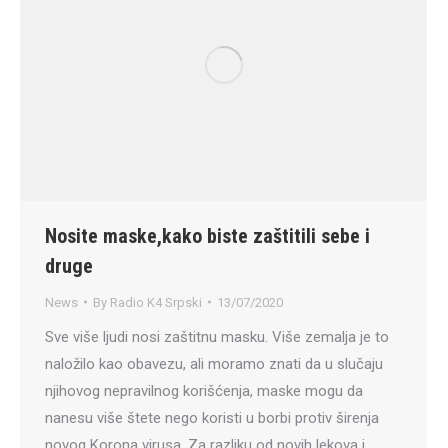
Nosite maske,kako biste zaštitili sebe i
druge
News
By
Radio K4 Srpski
13/07/2020
Sve više ljudi nosi zaštitnu masku. Više zemalja je to
naložilo kao obavezu, ali moramo znati da u slučaju
njihovog nepravilnog korišćenja, maske mogu da
nanesu više štete nego koristi u borbi protiv širenja
novog Korona virusa. Za razliku od novih lekova i