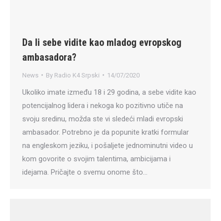
Da li sebe vidite kao mladog evropskog
ambasadora?
News
By
Radio K4 Srpski
14/07/2020
Ukoliko imate između 18 i 29 godina, a sebe vidite kao
potencijalnog lidera i nekoga ko pozitivno utiče na
svoju sredinu, možda ste vi sledeći mladi evropski
ambasador. Potrebno je da popunite kratki formular
na engleskom jeziku, i pošaljete jednominutni video u
kom govorite o svojim talentima, ambicijama i
idejama. Pričajte o svemu onome što…