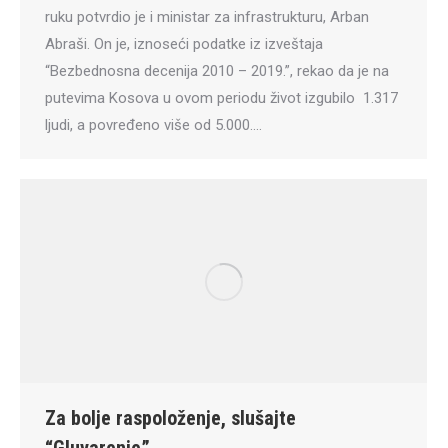
ruku potvrdio je i ministar za infrastrukturu, Arban
Abraši. On je, iznoseći podatke iz izveštaja
“Bezbednosna decenija 2010 – 2019.”, rekao da je na
putevima Kosova u ovom periodu život izgubilo 1.317
ljudi, a povređeno više od 5.000.…
Za bolje raspoloženje, slušajte
“Gluvarenje”