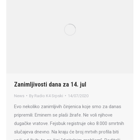
Zanimljivosti dana za 14. jul
News
By
Radio K4 Srpski
14/07/2020
Evo nekoliko zanimljivih činjenica koje smo za danas
pripremili: Eminem se plaši žirafe. Ne voli njihove
dugačke vratove. Fejsbuk registruje oko 8.000 smrtnih
slučajeva dnevno. Na kraju će broj mrtvih profila biti