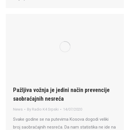
Pažljiva vožnja je jedini način prevencije
saobraćajnih nesreća
News
By
Radio K4 Srpski
14/07/2020
Svake godine se na putevima Kosova dogodi veliki
broj saobraćajnih nesreća. Da nam statistika ne ide na