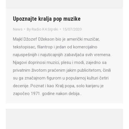
Upoznajte kralja pop muzike
News
By
Radio K4 Srpski
15/07/2020
Majkl Džozef Džekson bio je američki muzičar,
tekstopisac, filantrop i jedan od komercijalno
najuspešnijih i najuticajnijih zabavljača svih vremena.
Njagovi doprinosi muzici, plesu i modi, zajedno sa
privatnim životom praćenim jakim publicitetom, činili
su ga značajnom figurom u popularnoj kulturi četiri
decenije. Poznat i kao Кralj popa, solo karijeru je
započeo 1971. godine nakon debija…