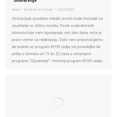
News
By
Radio K4 Srpski
14/07/2020
Većina ljudi, posebno mladih, koristi svaki trenutak za
opuštanje uz dobru muziku. Posle svakodnevnih
obaveza koje nam ispunjavaju veći deo dana, veče je
pravo vreme za relaksaciju. Zato vam preporučujemo
da budete uz program KFOR radija od ponedeljka da
petka u terminu od 19 do 22 časa u večernjem
programu “Gluvarenje”. Večernji program KFOR radija…