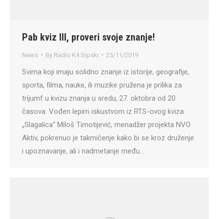
Pab kviz III, proveri svoje znanje!
News
By
Radio K4 Srpski
25/11/2019
Svima koji imaju solidno znanje iz istorije, geografije,
sporta, filma, nauke, ili muzike pružena je prilika za
trijumf u kvizu znanja u sredu, 27. oktobra od 20
časova. Vođen lepim iskustvom iz RTS-ovog kviza
„Slagalica“ Miloš Timotijević, menadžer projekta NVO
Aktiv, pokrenuo je takmičenje kako bi se kroz druženje
i upoznavanje, ali i nadmetanje među…