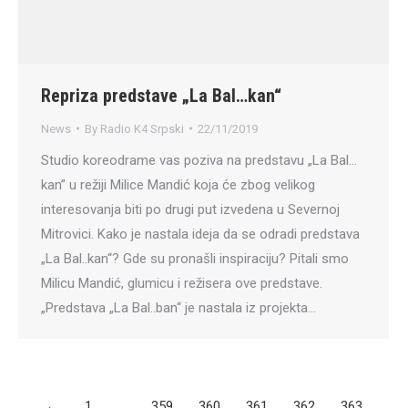
Repriza predstave „La Bal…kan“
News
By
Radio K4 Srpski
22/11/2019
Studio koreodrame vas poziva na predstavu „La Bal…
kan” u režiji Milice Mandić koja će zbog velikog
interesovanja biti po drugi put izvedena u Severnoj
Mitrovici. Kako je nastala ideja da se odradi predstava
„La Bal..kan“? Gde su pronašli inspiraciju? Pitali smo
Milicu Mandić, glumicu i režisera ove predstave.
„Predstava „La Bal..ban“ je nastala iz projekta…
←
1
…
359
360
361
362
363