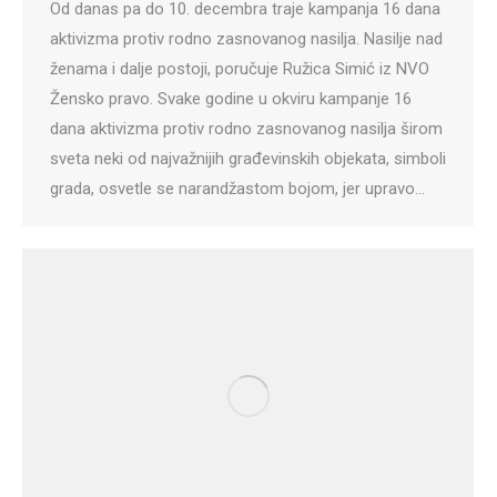
Od danas pa do 10. decembra traje kampanja 16 dana
aktivizma protiv rodno zasnovanog nasilja. Nasilje nad
ženama i dalje postoji, poručuje Ružica Simić iz NVO
Žensko pravo. Svake godine u okviru kampanje 16
dana aktivizma protiv rodno zasnovanog nasilja širom
sveta neki od najvažnijih građevinskih objekata, simboli
grada, osvetle se narandžastom bojom, jer upravo…