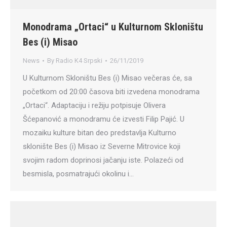
Monodrama „Ortaci“ u Kulturnom Skloništu
Bes (i) Misao
News
By
Radio K4 Srpski
26/11/2019
U Kulturnom Skloništu Bes (i) Misao večeras će, sa
početkom od 20:00 časova biti izvedena monodrama
„Ortaci“. Adaptaciju i režiju potpisuje Olivera
Šćepanović a monodramu će izvesti Filip Pajić. U
mozaiku kulture bitan deo predstavlja Kulturno
sklonište Bes (i) Misao iz Severne Mitrovice koji
svojim radom doprinosi jačanju iste. Polazeći od
besmisla, posmatrajući okolinu i…