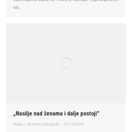
od…
„Nasilje nad ženama i dalje postoji“
News
By
Radio K4 Srpski
25/11/2019