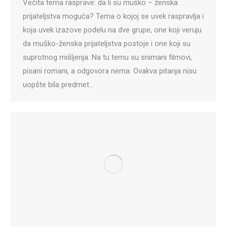
Večita tema rasprave: da li su muško – ženska
prijateljstva moguća? Tema o kojoj se uvek raspravlja i
koja uvek izazove podelu na dve grupe, one koji veruju
da muško-ženska prijateljstva postoje i one koji su
suprotnog mišljenja. Na tu temu su snimani filmovi,
pisani romani, a odgovora nema. Ovakva pitanja nisu
uopšte bila predmet…