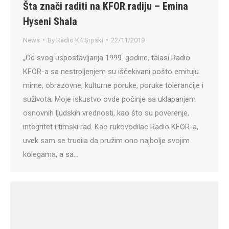
Šta znači raditi na KFOR radiju – Emina
Hyseni Shala
News
By
Radio K4 Srpski
22/11/2019
„Od svog uspostavljanja 1999. godine, talasi Radio
KFOR-a sa nestrpljenjem su iščekivani pošto emituju
mirne, obrazovne, kulturne poruke, poruke tolerancije i
suživota. Moje iskustvo ovde počinje sa uklapanjem
osnovnih ljudskih vrednosti, kao što su poverenje,
integritet i timski rad. Kao rukovodilac Radio KFOR-a,
uvek sam se trudila da pružim ono najbolje svojim
kolegama, a sa…