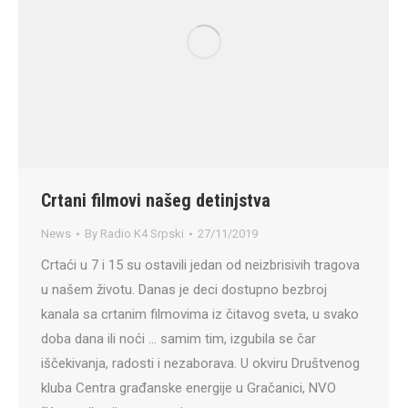
Crtani filmovi našeg detinjstva
News
By
Radio K4 Srpski
27/11/2019
Crtaći u 7 i 15 su ostavili jedan od neizbrisivih tragova
u našem životu. Danas je deci dostupno bezbroj
kanala sa crtanim filmovima iz čitavog sveta, u svako
doba dana ili noći … samim tim, izgubila se čar
iščekivanja, radosti i nezaborava. U okviru Društvenog
kluba Centra građanske energije u Gračanici, NVO