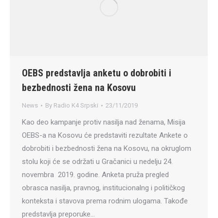
OEBS predstavlja anketu o dobrobiti i
bezbednosti žena na Kosovu
News
By
Radio K4 Srpski
23/11/2019
Kao deo kampanje protiv nasilja nad ženama, Misija
OEBS-a na Kosovu će predstaviti rezultate Ankete o
dobrobiti i bezbednosti žena na Kosovu, na okruglom
stolu koji će se održati u Gračanici u nedelju 24.
novembra 2019. godine. Anketa pruža pregled
obrasca nasilja, pravnog, institucionalng i političkog
konteksta i stavova prema rodnim ulogama. Takođe
predstavlja preporuke…