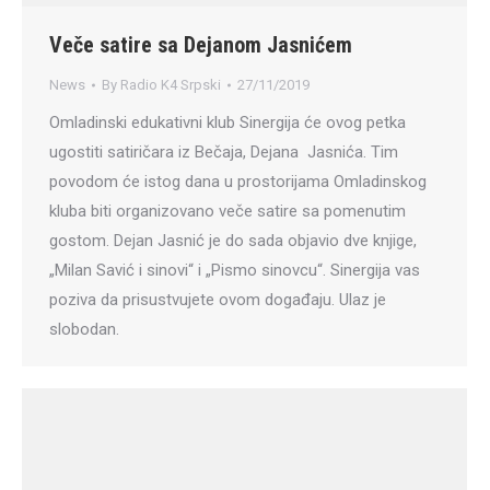
Veče satire sa Dejanom Jasnićem
News
By
Radio K4 Srpski
27/11/2019
Omladinski edukativni klub Sinergija će ovog petka
ugostiti satiričara iz Bečaja, Dejana Jasnića. Tim
povodom će istog dana u prostorijama Omladinskog
kluba biti organizovano veče satire sa pomenutim
gostom. Dejan Jasnić je do sada objavio dve knjige,
„Milan Savić i sinovi“ i „Pismo sinovcu“. Sinergija vas
poziva da prisustvujete ovom događaju. Ulaz je
slobodan.