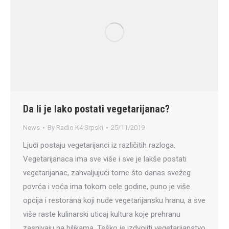
Da li je lako postati vegetarijanac?
News
By
Radio K4 Srpski
25/11/2019
Ljudi postaju vegetarijanci iz različitih razloga.
Vegetarijanaca ima sve više i sve je lakše postati
vegetarijanac, zahvaljujući tome što danas svežeg
povrća i voća ima tokom cele godine, puno je više
opcija i restorana koji nude vegetarijansku hranu, a sve
više raste kulinarski uticaj kultura koje prehranu
zasnivaju na biljkama. Teško je izdvojiti vegetarijanstvo