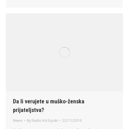
Da li verujete u muško-ženska
prijateljstva?
News
By
Radio K4 Srpski
22/11/2019