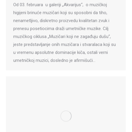
Od 03. februara u galeriji „Akvarijus“, o muzičkoj
higijeni brinuće muzičari koji su sposobni da tiho,
nenametljivo, diskretno proizvedu kvalitetan zvuk i
prenesu posetiocima draži umetničke muzike. Cilj
muzičkog ciklusa „Muzičari koji ne zagađuju dušu“,
jeste predstavljanje onih muzičara i stvaralaca koji su
u vremenu apsolutne dominacije kiča, ostali verni
umetničkoj muzici, dosledno je afirmišući…