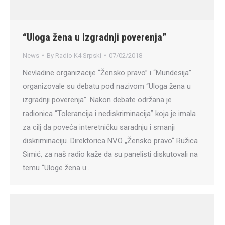
“Uloga žena u izgradnji poverenja”
News
By
Radio K4 Srpski
07/02/2018
Nevladine organizacije “Žensko pravo” i “Mundesija”
organizovale su debatu pod nazivom “Uloga žena u
izgradnji poverenja”. Nakon debate održana je
radionica “Tolerancija i nediskriminacija” koja je imala
za cilj da poveća interetničku saradnju i smanji
diskriminaciju. Direktorica NVO „Žensko pravo“ Ružica
Simić, za naš radio kaže da su panelisti diskutovali na
temu “Uloge žena u…