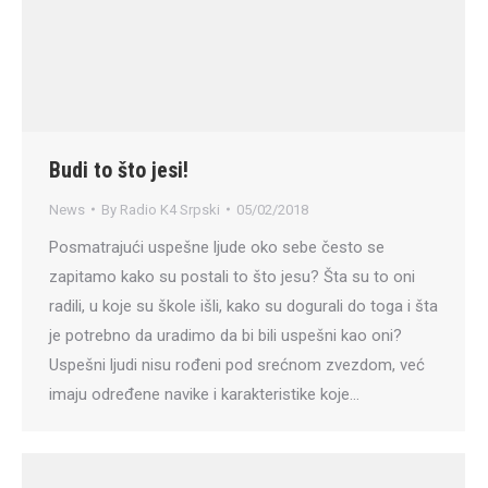
Budi to što jesi!
News
By
Radio K4 Srpski
05/02/2018
Posmatrajući uspešne ljude oko sebe često se
zapitamo kako su postali to što jesu? Šta su to oni
radili, u koje su škole išli, kako su dogurali do toga i šta
je potrebno da uradimo da bi bili uspešni kao oni?
Uspešni ljudi nisu rođeni pod srećnom zvezdom, već
imaju određene navike i karakteristike koje…