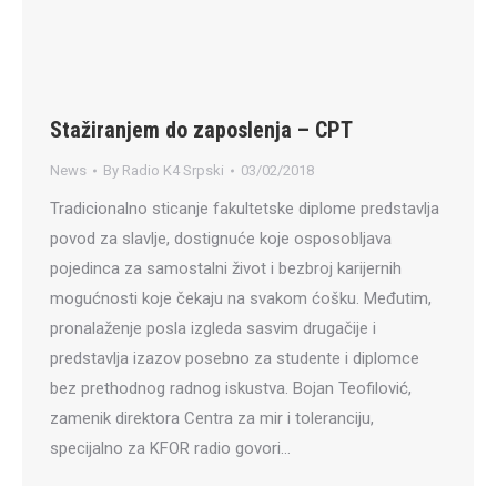
Stažiranjem do zaposlenja – CPT
News
By
Radio K4 Srpski
03/02/2018
Tradicionalno sticanje fakultetske diplome predstavlja
povod za slavlje, dostignuće koje osposobljava
pojedinca za samostalni život i bezbroj karijernih
mogućnosti koje čekaju na svakom ćošku. Međutim,
pronalaženje posla izgleda sasvim drugačije i
predstavlja izazov posebno za studente i diplomce
bez prethodnog radnog iskustva. Bojan Teofilović,
zamenik direktora Centra za mir i toleranciju,
specijalno za KFOR radio govori…