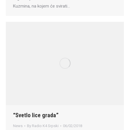
Kuzmina, na kojem će svirati…
“Svetlo lice grada”
News
By
Radio K4 Srpski
06/02/2018