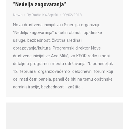
“Nedelja zagovaranja”
News
By
Radio K4 Srpski
09/02/2018
Nova društvena inicijativa i Sinergija organizuju
“Nedelju zagovaranja” u četiri oblasti: opštinske
usluge, bezbednost, životna sredina i
obrazovanje/kultura. Programski direktor Nove
društvene inicijative Aca Mitić, za KFOR radio iznosi
detalje o programu i mestu održavanja: “U ponedeljak
12. februara organizovaćemo celodnevni forum koji
ce imati četri panela, paneli će biti na temu opštinske
administracije, bezbednosti i zaštite…