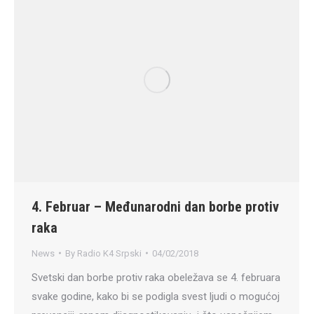
4. Februar – Međunarodni dan borbe protiv
raka
News
By
Radio K4 Srpski
04/02/2018
Svetski dan borbe protiv raka obeležava se 4. februara
svake godine, kako bi se podigla svest ljudi o mogućoj