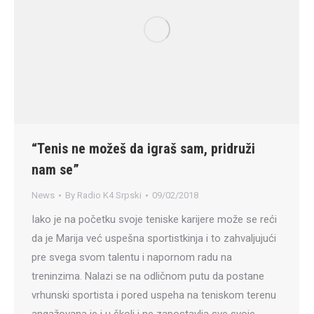
“Tenis ne možeš da igraš sam, pridruži
nam se”
News
By
Radio K4 Srpski
09/02/2018
Iako je na početku svoje teniske karijere može se reći
da je Marija već uspešna sportistkinja i to zahvaljujući
pre svega svom talentu i napornom radu na
treninzima. Nalazi se na odličnom putu da postane
vrhunski sportista i pored uspeha na teniskom terenu