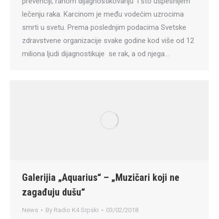
prevenciji, ranom dijagnostikovanju i što uspešnijem
lečenju raka. Karcinom je među vodećim uzrocima
smrti u svetu. Prema poslednjim podacima Svetske
zdravstvene organizacije svake godine kod više od 12
miliona ljudi dijagnostikuje se rak, a od njega…
Galerijia „Aquarius“ – „Muzičari koji ne
zagađuju dušu“
News
By
Radio K4 Srpski
03/02/2018