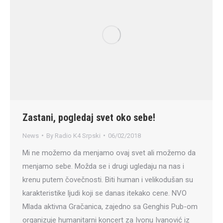
Zastani, pogledaj svet oko sebe!
News
By
Radio K4 Srpski
06/02/2018
Mi ne možemo da menjamo ovaj svet ali možemo da
menjamo sebe. Možda se i drugi ugledaju na nas i
krenu putem čovečnosti. Biti human i velikodušan su
karakteristike ljudi koji se danas itekako cene. NVO
Mlada aktivna Gračanica, zajedno sa Genghis Pub-om
organizuje humanitarni koncert za Ivonu Ivanović iz