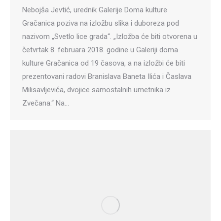
Nebojša Jevtić, urednik Galerije Doma kulture
Gračanica poziva na izložbu slika i duboreza pod
nazivom „Svetlo lice grada“. „Izložba će biti otvorena u
četvrtak 8. februara 2018. godine u Galeriji doma
kulture Gračanica od 19 časova, a na izložbi će biti
prezentovani radovi Branislava Baneta Ilića i Časlava
Milisavljevića, dvojice samostalnih umetnika iz
Zvečana.“ Na…