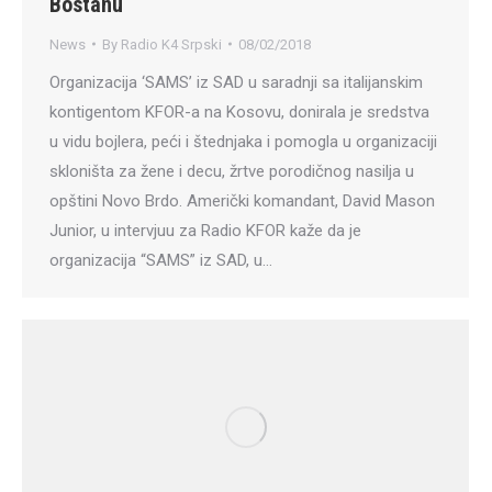
Bostanu
News
By
Radio K4 Srpski
08/02/2018
Organizacija ‘SAMS’ iz SAD u saradnji sa italijanskim
kontigentom KFOR-a na Kosovu, donirala je sredstva
u vidu bojlera, peći i štednjaka i pomogla u organizaciji
skloništa za žene i decu, žrtve porodičnog nasilja u
opštini Novo Brdo. Američki komandant, David Mason
Junior, u intervjuu za Radio KFOR kaže da je
organizacija “SAMS” iz SAD, u…