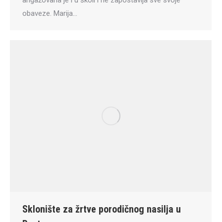
angažovana je i u školi i ne zapostavlja sve svoje
obaveze. Marija…
Sklonište za žrtve porodičnog nasilja u