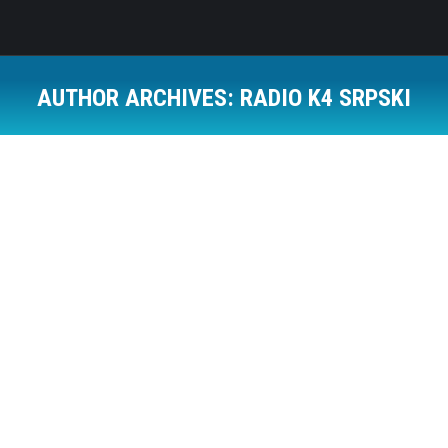
AUTHOR ARCHIVES:
RADIO K4 SRPSKI
Porast sajber napada na korisnike mobilnih