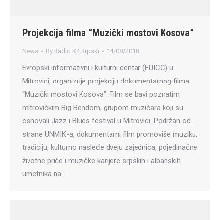
Projekcija filma “Muzički mostovi Kosova”
News
By
Radio K4 Srpski
14/08/2018
Evropski informativni i kulturni centar (EUICC) u
Mitrovici, organizuje projekciju dokumentarnog filma
“Muzički mostovi Kosova”. Film se bavi poznatim
mitrovičkim Big Bendom, grupom muzičara koji su
osnovali Jazz i Blues festival u Mitrovici. Podržan od
strane UNMIK-a, dokumentarni film promoviše muziku,
tradiciju, kulturno nasleđe dveju zajednica, pojedinačne
životne priče i muzičke karijere srpskih i albanskih
umetnika na…