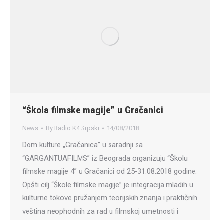
“Škola filmske magije” u Gračanici
News
By
Radio K4 Srpski
14/08/2018
Dom kulture „Gračanica” u saradnji sa
“GARGANTUAFILMS” iz Beograda organizuju “Školu
filmske magije 4” u Gračanici od 25-31.08.2018 godine.
Opšti cilj “Škole filmske magije” je integracija mladih u
kulturne tokove pružanjem teorijskih znanja i praktičnih
veština neophodnih za rad u filmskoj umetnosti i