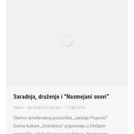
Saradnja, druženje i “Nasmejani snovi”
News
By
Radio K4 Srpski
17/08/2018
Glumci amaterskog pozorišta „Janićije Popović“
Doma kulture „Gračanica“ pripremaju u Dečijem
pozorištu u Subotici novu predstavu „Nasmejani