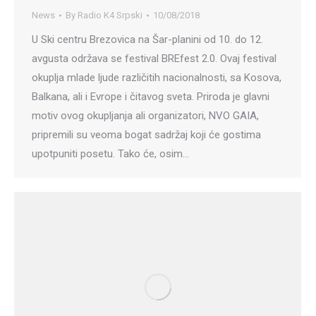
News
By
Radio K4 Srpski
10/08/2018
U Ski centru Brezovica na Šar-planini od 10. do 12.
avgusta održava se festival BREfest 2.0. Ovaj festival
okuplja mlade ljude različitih nacionalnosti, sa Kosova,
Balkana, ali i Evrope i čitavog sveta. Priroda je glavni
motiv ovog okupljanja ali organizatori, NVO GAIA,
pripremili su veoma bogat sadržaj koji će gostima
upotpuniti posetu. Tako će, osim…