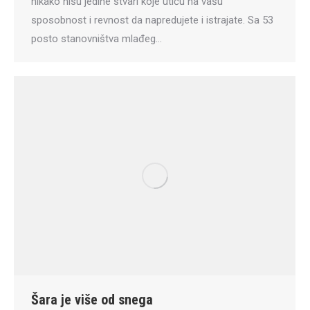
nikako nisu jedine stvari koje utiču na vašu
sposobnost i revnost da napredujete i istrajate. Sa 53
posto stanovništva mlađeg…
Šara je više od snega