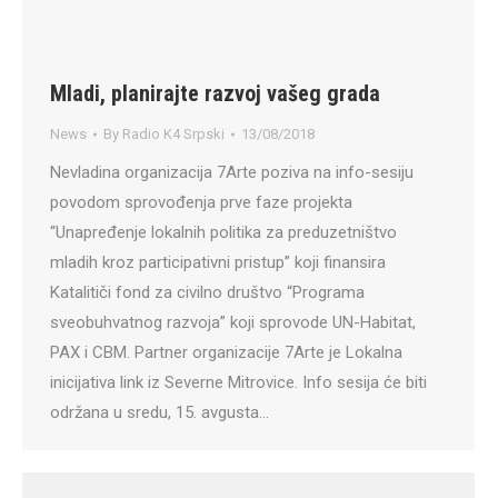
Mladi, planirajte razvoj vašeg grada
News
By
Radio K4 Srpski
13/08/2018
Nevladina organizacija 7Arte poziva na info-sesiju
povodom sprovođenja prve faze projekta
“Unapređenje lokalnih politika za preduzetništvo
mladih kroz participativni pristup” koji finansira
Katalitiči fond za civilno društvo “Programa
sveobuhvatnog razvoja” koji sprovode UN-Habitat,
PAX i CBM. Partner organizacije 7Arte je Lokalna
inicijativa link iz Severne Mitrovice. Info sesija će biti
održana u sredu, 15. avgusta…