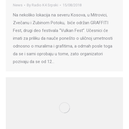
News
By
Radio K4 Srpski
15/08/2018
Na nekoliko lokacija na severu Kosova, u Mitrovici,
Zvečanu i Zubinom Potoku, biće održan GRAFFITI
Fest, drugi deo festivala “Vulkan Fest”. Učesnici će
imati za priliku da nauče ponešto o uličnoj umetnosti
odnosno o muralima i grafitima, a odmah posle toga
da se i sami oprobaju u tome, zato organizatori
pozivaju da se od 12…