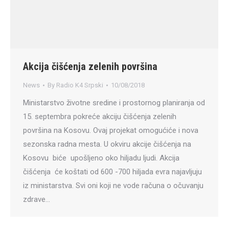
Akcija čišćenja zelenih površina
News
By
Radio K4 Srpski
10/08/2018
Ministarstvo životne sredine i prostornog planiranja od
15. septembra pokreće akciju čišćenja zelenih
površina na Kosovu. Ovaj projekat omogućiće i nova
sezonska radna mesta. U okviru akcije čišćenja na
Kosovu biće upošljeno oko hiljadu ljudi. Akcija
čišćenja će koštati od 600 -700 hiljada evra najavljuju
iz ministarstva. Svi oni koji ne vode računa o očuvanju
zdrave…