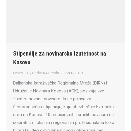
Stipendije za novinarsku izutetnost na
Kosovu
News
By
Radio K4 Srpski
16/08/2018
Balkanska Istraživačka Regionalna Mreža (BIRN) i
Udruženje Novinara Kosova (AGK), pozivaju sve
zainteresovane novinare da se prijave za
šestomesečnu stipendiju, koju obezbeđuje Evropska
unija na Kosovu. 10 ambicioznih i smelih novinara će
izabrati tim lokalnih i regionalnih profesionalaca kako
bi postali deo ovog dinamičnog i obogaćujućeg