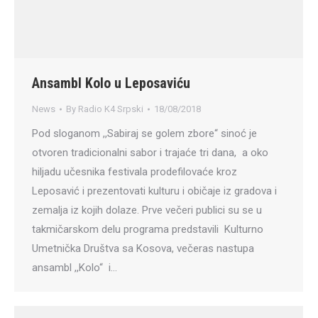
Ansambl Kolo u Leposaviću
News
By
Radio K4 Srpski
18/08/2018
Pod sloganom ,,Sabiraj se golem zbore“ sinoć je
otvoren tradicionalni sabor i trajaće tri dana, a oko
hiljadu učesnika festivala prodefilovaće kroz
Leposavić i prezentovati kulturu i običaje iz gradova i
zemalja iz kojih dolaze. Prve večeri publici su se u
takmičarskom delu programa predstavili Kulturno
Umetnička Društva sa Kosova, večeras nastupa
ansambl ,,Kolo“ i…