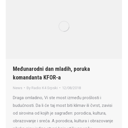
Međunarodni dan mladih, poruka
komandanta KFOR-a
News
By
Radio K4 Srpski
12/08/2018
Draga omladino, Vi ste most između prošlosti i
budućnosti. Da li će taj most biti klimav ili čvrst, zavisi
od sirovina od kojih je sagrađen: porodica, kultura,
obrazovanje i sreća. A porodica, kultura i obrazovanje