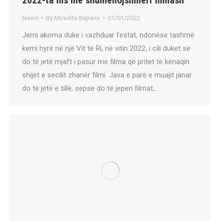
News
By
Miredite Bajrami
01/01/2022
Jemi akoma duke i vazhduar festat, ndonëse tashmë
kemi hyrë në një Vit të Ri, në vitin 2022, i cili duket se
do të jetë mjaft i pasur me filma që pritet të kënaqin
shijet e secilit zhanër filmi. Java e parë e muajit janar
do të jetë e tillë, sepse do të jepen filmat,…