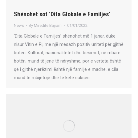
Shënohet sot ‘Dita Globale e Familjes’
News
By
Miredite Bajrami
01/01/2022
‘Dita Globale e Familjes’ shënohet më 1 janar, duke
nisur Vitin e Ri, me një mesazh pozitiv uniteti për gjithë
botën. Kulturat, nacionalitetet dhe besimet, në mbarë
botën, mund të jenë të ndryshme, por e vërteta është
që i gjithë njerëzimi është një familje e madhe, e cila
mund të mbijetojë dhe të ketë sukses…