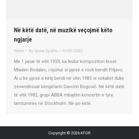
Në këtë datë, në muzikë veçojmë këto
ngjarje
News
By
Vjosa Spahiu
01/01/2022
Me 1 janar të vitit 1959, ka lindur kompozitori kroat
Mladen Bodalec, i njohur si pjesë e rock bendit Prljavo.
Ai u be pjesë e këtij bendi në vitin 1985 si vokalist duke
zëvendësuar këngëtarin Davorin Bogović. Në këtë datë
të vitit 1982, grupi ABBA mbajtën koncertin e tyre
lamtumirës në Stockholm. Në po këtë…
Copyright © 2026 KFOR