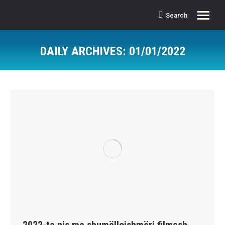
Search
Search:
DAILY ARCHIVES:
01/01/2022
2022-ta nis me shumëllojshmëri filmash