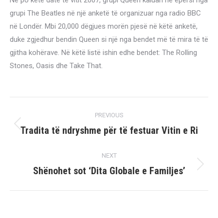
Në po këtë datë të vitit 2007, grupi Queen kaluan në epërsi nga
grupi The Beatles në një anketë të organizuar nga radio BBC
në Londër. Mbi 20,000 dëgjues morën pjesë në këtë anketë,
duke zgjedhur bendin Queen si një nga bendet më të mira të të
gjitha kohërave. Në këtë listë ishin edhe bendet: The Rolling
Stones, Oasis dhe Take That.
Post
PREVIOUS
navigation
Tradita të ndryshme për të festuar Vitin e Ri
Previous
post:
NEXT
Shënohet sot ‘Dita Globale e Familjes’
Next
post: