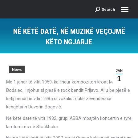
Search
Search:
NË KËTË DATË, NË MUZIKË VEÇOJMË
KËTO NGJARJE
News
JAN
1
Me 1 janar të vitit 1959, ka lindur kompozitori kroat Mladen
Bodalec, i njohur si pjesë e rock bendit Prljavo. Ai u be pjesë e
këtij bendi në vitin 1985 si vokalist duke zëvendësuar
këngëtarin Davorin Bogović.
Në këtë datë të vitit 1982, grupi ABBA mbajtën koncertin e tyre
lamtumirës në Stockholm.