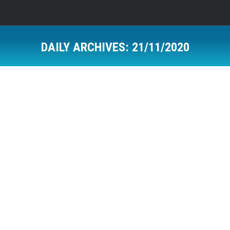
DAILY ARCHIVES:
21/11/2020
Sot shënohet ‘Dita Botërore e