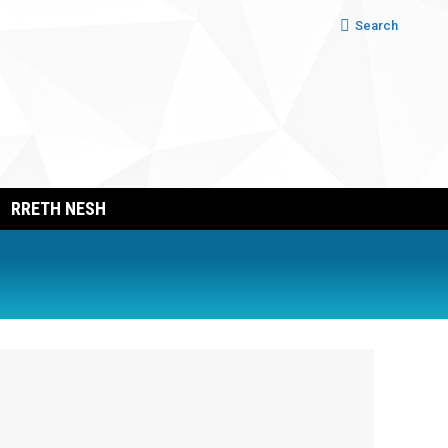
Search:
Search
RRETH NESH