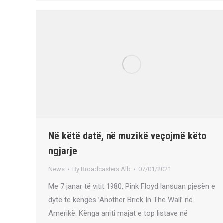
Në këtë datë, në muzikë veçojmë këto
ngjarje
News
By
Broadcasters Alb
07/01/2021
Me 7 janar të vitit 1980, Pink Floyd lansuan pjesën e
dytë të këngës ​​’Another Brick In The Wall’ në
Amerikë. Kënga arriti majat e top listave në