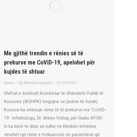
Me gjithë trendin e rënies së të
prekurve me CoViD-19, apelohet për
kujdes të shtuar
News
By
Miredite Bajrami
07/01/2021
Shifrat e Institutit Kombëtar të Shëndetit Publik të
Kosovës (IKSHPK) tregojnë se javëve të fundit,
Kosova ka shënuar rënie të të prekurve me ‘CoViD-
19’. Infektologu, Dr. Arben Vishaj, për Radio KFOR-
in ka bërë të ditur se edhe në Klinikën Infektive
vërehet një rënie e frekuencës së pacientëve që