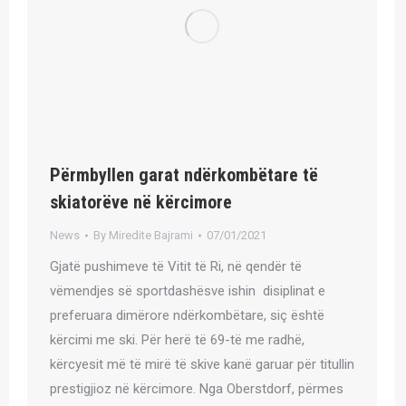
Përmbyllen garat ndërkombëtare të
skiatorëve në kërcimore
News
By
Miredite Bajrami
07/01/2021
Gjatë pushimeve të Vitit të Ri, në qendër të
vëmendjes së sportdashësve ishin disiplinat e
preferuara dimërore ndërkombëtare, siç është
kërcimi me ski. Për herë të 69-të me radhë,
kërcyesit më të mirë të skive kanë garuar për titullin
prestigjioz në kërcimore. Nga Oberstdorf, përmes