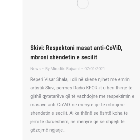
Skivi: Respektoni masat anti-CoViD,
mbroni shëndetin e secilit
News
By
Miredite Bajrami
07/01/2021
Reperi Visar Shala, i cili në skenë njihet me emrin
artistik Skivi, përmes Radio KFOR-it u bëri thirrje të
gjithë qytetarëve që të vazhdojnë me respektimin e
masave anti-CoViD, në mënyrë që të mbrojmë
shëndetin e secilit. Ai ka thënë se është koha të
jemi të durueshëm, në mënyrë që së shpejti të
gëzojmë ngjarje…