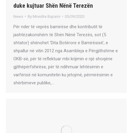
duke kujtuar Shën Nënë Terezën
News
By
Miredite Bajrami
05/09/2020
Për nder të veprës bamirëse dhe kontributit të
jashtëzakonshëm të Shën Nënë Terezës, sot (5
shtator) shënohet ‘Dita Botërore e Bamirësisë’, e
shpallur në vitin 2012 nga Asambleja e Përgjithshme e
OKB-së, për të reflektuar mbi krijimin e një shoqërie
gjithëpërfshirëse, për të ndihmuar lehtësimin e
varfërisë në komunitetin ku jetojmë, përmirësimin e
shërbimeve publike,…