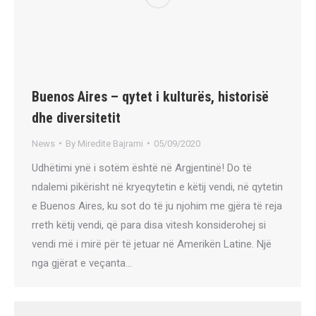
Buenos Aires – qytet i kulturës, historisë
dhe diversitetit
News
By
Miredite Bajrami
05/09/2020
Udhëtimi ynë i sotëm është në Argjentinë! Do të
ndalemi pikërisht në kryeqytetin e këtij vendi, në qytetin
e Buenos Aires, ku sot do të ju njohim me gjëra të reja
rreth këtij vendi, që para disa vitesh konsiderohej si
vendi më i mirë për të jetuar në Amerikën Latine. Një
nga gjërat e veçanta…