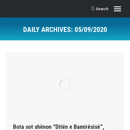
Search
Search:
DAILY ARCHIVES:
05/09/2020
Bota sot shënon “Ditën e Bamirësisë”,