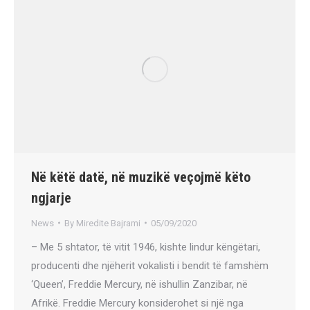
Në këtë datë, në muzikë veçojmë këto
ngjarje
News
By
Miredite Bajrami
05/09/2020
– Me 5 shtator, të vitit 1946, kishte lindur këngëtari,
producenti dhe njëherit vokalisti i bendit të famshëm
‘Queen’, Freddie Mercury, në ishullin Zanzibar, në
Afrikë. Freddie Mercury konsiderohet si një nga