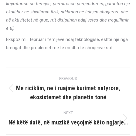
krijimtarisë së fëmijës, përmirëson përqendrimin, garanton një
ekuilibër në zhvillimin fizik, ndihmon në lidhjen shoqërore dhe
në aktivitetet në grup, rrit disiplinën ndaj vetes dhe rregullimin
e tij.
Ekspozimi i tepruar i fëmijëve ndaj teknologjisë, është një nga
brengat dhe problemet më të mëdha të shoqërive sot.
Post
PREVIOUS
navigation
Me riciklim, ne i ruajmë burimet natyrore,
Previous
ekosistemet dhe planetin tonë
post:
NEXT
Në këtë datë, në muzikë veçojmë këto ngjarje…
Next
post: