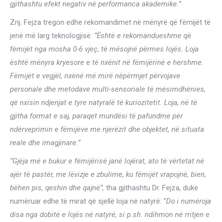
gjithashtu efekt negativ në performanca akademike.”
Znj. Fejza tregon edhe rekomandimet në mënyrë që fëmijët të
jenë më larg teknologjisë:
“Është e rekomandueshme që
fëmijët nga mosha 0-6 vjeç, të mësojnë përmes lojës. Loja
është mënyra kryesore e të nxënit në fëmijërinë e hershme.
Fëmijët e vegjël, nxënë më mirë nëpërmjet përvojave
personale dhe metodave multi-sensoriale të mësimdhënies,
që nxisin ndjenjat e tyre natyralë të kuriozitetit. Loja, në të
gjitha format e saj, paraqet mundësi të pafundme për
ndërveprimin e fëmijëve me njerëzit dhe objektet, në situata
reale dhe imagjinare.”
“Gjëja më e bukur e fëmijërisë janë lojërat, ato të vërtetat në
ajër të pastër, me lëvizje e zbulime, ku fëmijët vrapojnë, bien,
bëhen pis, qeshin dhe qajnë”,
tha gjithashtu Dr. Fejza, duke
numëruar edhe të mirat që sjellë loja në natyrë: “
Do i numëroja
disa nga dobitë e lojës në natyrë, si p.sh. ndihmon në rritjen e