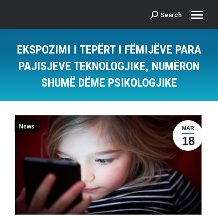
Search
Search:
EKSPOZIMI I TEPËRT I FËMIJËVE PARA
PAJISJEVE TEKNOLOGJIKE, NUMËRON
SHUMË DËME PSIKOLOGJIKE
News
MAR
18