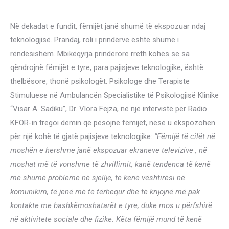
Në dekadat e fundit, fëmijët janë shumë të ekspozuar ndaj
teknologjisë. Prandaj, roli i prindërve është shumë i
rëndësishëm. Mbikëqyrja prindërore rreth kohës se sa
qëndrojnë fëmijët e tyre, para pajisjeve teknologjike, është
thelbësore, thonë psikologët. Psikologe dhe Terapiste
Stimuluese në Ambulancën Specialistike të Psikologjisë Klinike
“Visar A. Sadiku”, Dr. Vlora Fejza, në një intervistë për Radio
KFOR-in tregoi dëmin që pësojnë fëmijët, nëse u ekspozohen
për një kohë të gjatë pajisjeve teknologjike:
“Fëmijë të cilët në
moshën e hershme janë ekspozuar ekraneve televizive , në
moshat më të vonshme të zhvillimit, kanë tendenca të kenë
më shumë probleme në sjellje, të kenë vështirësi në
komunikim, të jenë më të tërhequr dhe të krijojnë më pak
kontakte me bashkëmoshatarët e tyre, duke mos u përfshirë
në aktivitete sociale dhe fizike. Këta fëmijë mund të kenë