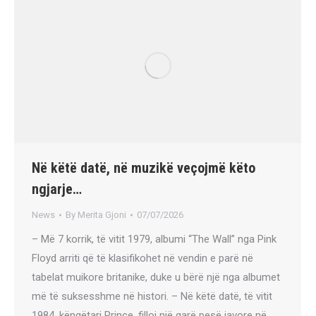
Në këtë datë, në muzikë veçojmë këto
ngjarje…
News
By
Merita Gjoni
07/07/2026
– Më 7 korrik, të vitit 1979, albumi “The Wall” nga Pink
Floyd arriti që të klasifikohet në vendin e parë në
tabelat muikore britanike, duke u bërë një nga albumet
më të suksesshme në histori. – Në këtë datë, të vitit
1984, këngëtari Prince, filloi një garë pesë javore në