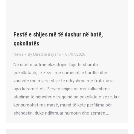
Festë e shijes më të dashur në botë,
çokollatës
News
By
Miredite Bajrami
07/07/2026
Në ditët e sotme ekzistojnë lloje të shumta
çokollatash, e zezë, me qumësht, e bardhë dhe
variante me mijëra shije të ndryshme me fruta, arra
apo karamel, etj. Përveç shijes së mrekullueshme,
studime të ndryshme tregojnë se çokollata e zezë, kur
konsumohet me masë, mund të ketë përfitime për
shëndetin, duke ndihmuar humorin dhe zemrën.…