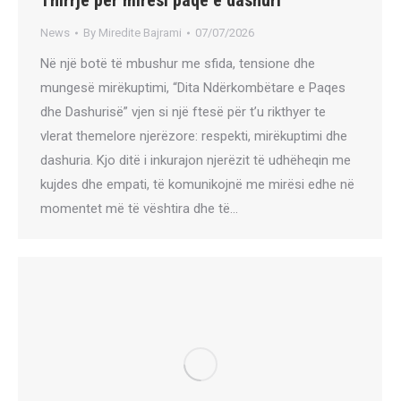
Thirrje për mirësi paqe e dashuri
News
By
Miredite Bajrami
07/07/2026
Në një botë të mbushur me sfida, tensione dhe
mungesë mirëkuptimi, “Dita Ndërkombëtare e Paqes
dhe Dashurisë” vjen si një ftesë për t’u rikthyer te
vlerat themelore njerëzore: respekti, mirëkuptimi dhe
dashuria. Kjo ditë i inkurajon njerëzit të udhëheqin me
kujdes dhe empati, të komunikojnë me mirësi edhe në
momentet më të vështira dhe të…