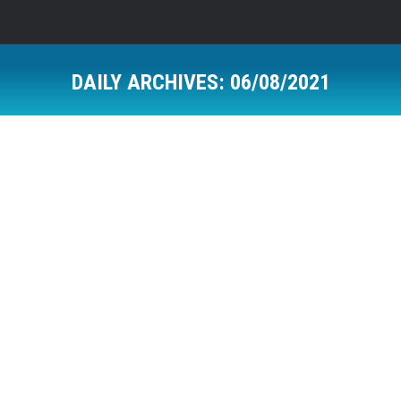
DAILY ARCHIVES:
06/08/2021
Hitet më të reja në Radio KFOR
News
By
Ardian Gashi
06/08/2021
Edhe këtë fundjavë, Radio KFOR-i ju njofton me hitet
më të reja vendore dhe ndërkombëtare. Java që po e
lëmë pas ka ardhur me prurje të reja nga artistë të
shumtë, kurse ne kemi përzgjedhur disa nga këngët
më të reja që kanë marr më së shumti vëmendje. E
veçojmë befasinë që këngëtarja, Beyonce, e…