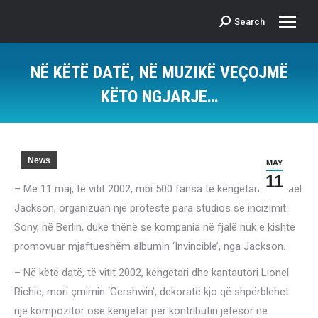
Search
Search:
NË KËTË DATË, NË MUZIKË VEÇOJMË
KËTO NGJARJE…
News
MAY
11
– Me 11 maj, të vitit 2002, mbi 500 fansa të këngëtarit Michael
Jackson, organizuan një protestë para studios së incizimit
Sony, në Berlin, duke thënë se kompania në fjalë nuk e kishte
promovuar mjaftueshëm albumin ‘Invincible’, nga Jackson.
– Në këtë datë, të vitit 2002, këngëtari dhe kantautori Lionel
Richie, mori çmimin ‘Gershwin’, dekoratë kjo që shpërblehet
një kompozitor ose këngëtar për kontributin jetësor në