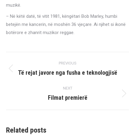
muzikë.
– Në këtë datë, të vitit 1981, këngëtari Bob Marley, humbi
betejën me kancerin, në moshën 36 vjeçare. Ai njihet si ikonë
botërore e zhanrit muzikor reggae.
Post
PREVIOUS
navigation
Të rejat javore nga fusha e teknologjisë
Previous
post:
NEXT
Filmat premierë
Next
post:
Related posts