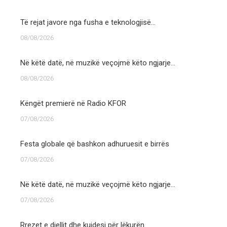
Të rejat javore nga fusha e teknologjisë…
08/08/2026
Në këtë datë, në muzikë veçojmë këto ngjarje…
08/08/2026
Këngët premierë në Radio KFOR
07/08/2026
Festa globale që bashkon adhuruesit e birrës
07/08/2026
Në këtë datë, në muzikë veçojmë këto ngjarje…
07/08/2026
Rrezet e diellit dhe kujdesi për lëkurën