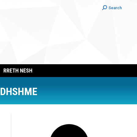
Search:
Search
RRETH NESH
ARDHSHME