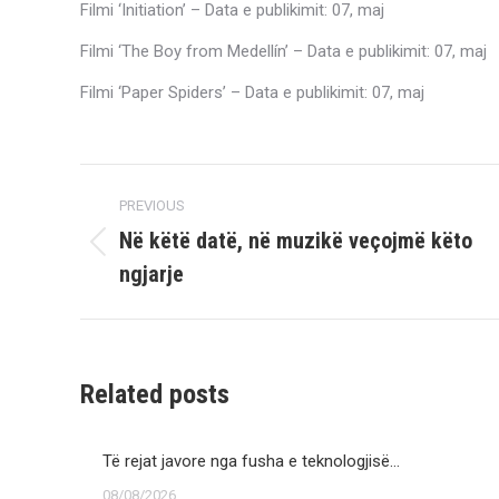
Filmi ‘Initiation’ – Data e publikimit: 07, maj
Filmi ‘The Boy from Medellín’ – Data e publikimit: 07, maj
Filmi ‘Paper Spiders’ – Data e publikimit: 07, maj
Post
PREVIOUS
navigation
Në këtë datë, në muzikë veçojmë këto
Previous
ngjarje
post:
Related posts
Të rejat javore nga fusha e teknologjisë…
08/08/2026