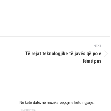
NEXT
Të rejat teknologjike të javës që po e
Next
lëmë pas
post:
Në këtë datë, në muzikë veçojmë këto ngjarje…
08/08/2026