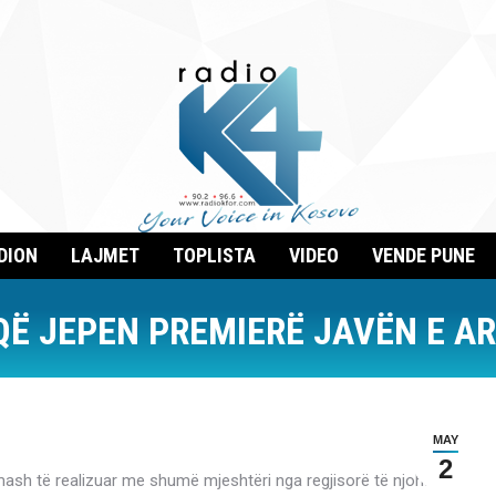
DION
LAJMET
TOPLISTA
VIDEO
VENDE PUNE
QË JEPEN PREMIERË JAVËN E 
MAY
2
lmash të realizuar me shumë mjeshtëri nga regjisorë të njohur