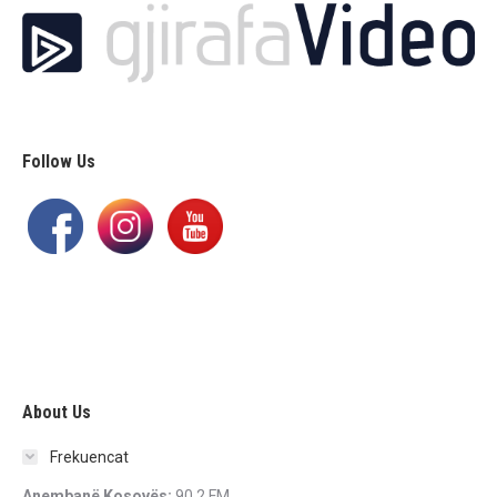
Follow Us
About Us
Frekuencat
Anembanë Kosovës:
90.2 FM