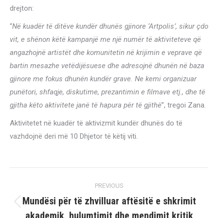
drejton:
“
Në kuadër të ditëve kundër dhunës gjinore ‘Artpolis’, sikur çdo
vit, e shënon këtë kampanjë me një numër të aktiviteteve që
angazhojnë artistët dhe komunitetin në krijimin e veprave që
bartin mesazhe vetëdijësuese dhe adresojnë dhunën në baza
gjinore me fokus dhunën kundër grave. Ne kemi organizuar
punëtori, shfaqje, diskutime, prezantimin e filmave etj., dhe të
gjitha këto aktivitete janë të hapura për të gjithë
”, tregoi Zana.
Aktivitetet në kuadër të aktivizmit kundër dhunës do të
vazhdojnë deri më 10 Dhjetor të këtij viti.
Post
PREVIOUS
navigation
Mundësi për të zhvilluar aftësitë e shkrimit
Previous
akademik, hulumtimit dhe mendimit kritik