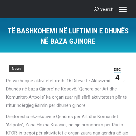
Search
Search:
TË BASHKOHEMI NË LUFTIMIN E DHUNËS
NË BAZA GJINORE
News
DEC
4
Po vazhdojnë aktivitetet rreth ‘16 Ditëve të Aktivizmit kundër
Dhunës në baza Gjinore’ në Kosovë. ‘Qendra për Art dhe
Komunitet-Artpolis’ ka organizuar një sërë aktivitetesh për të
rritur ndërgjegjësimin për dhunën gjinore.
Drejtoresha ekzekutive e Qendrës për Art dhe Komunitet
‘Artpolis’, Zana Hoxha Krasniqi, në një prononcim për Radio
KFOR-in tregoi për aktivitetet e organizuara nga qendra që ajo