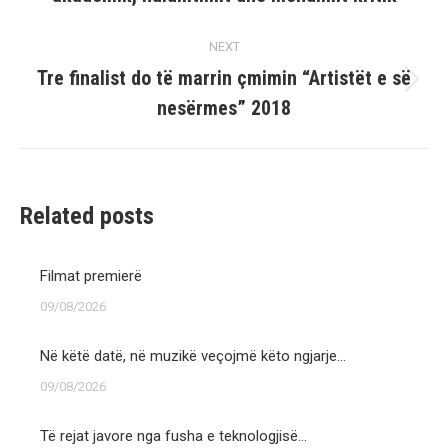
post:
NEXT
Tre finalist do të marrin çmimin “Artistët e së
Next
nesërmes” 2018
post:
Related posts
Filmat premierë
09/08/2026
Në këtë datë, në muzikë veçojmë këto ngjarje…
09/08/2026
Të rejat javore nga fusha e teknologjisë…