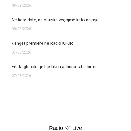
08/08/2026
Në këtë datë, në muzikë veçojmë këto ngjarje…
08/08/2026
Këngët premierë në Radio KFOR
07/08/2026
Festa globale që bashkon adhuruesit e birrës
07/08/2026
Radio K4 Live