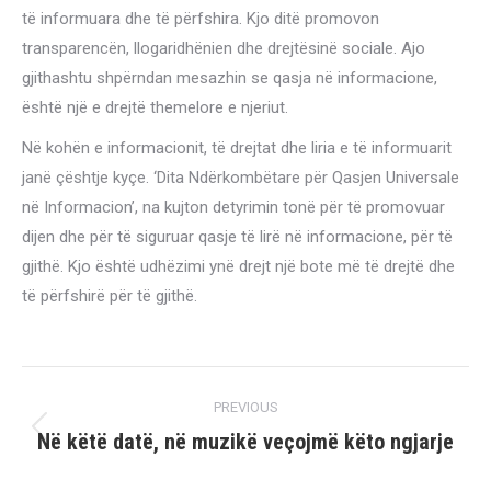
të informuara dhe të përfshira. Kjo ditë promovon
transparencën, llogaridhënien dhe drejtësinë sociale. Ajo
gjithashtu shpërndan mesazhin se qasja në informacione,
është një e drejtë themelore e njeriut.
Në kohën e informacionit, të drejtat dhe liria e të informuarit
janë çështje kyçe. ‘Dita Ndërkombëtare për Qasjen Universale
në Informacion’, na kujton detyrimin tonë për të promovuar
dijen dhe për të siguruar qasje të lirë në informacione, për të
gjithë. Kjo është udhëzimi ynë drejt një bote më të drejtë dhe
të përfshirë për të gjithë.
Post
PREVIOUS
navigation
Në këtë datë, në muzikë veçojmë këto ngjarje
Previous
post: