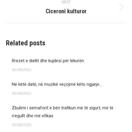
NEXT
Ciceroni kulturor
Next
post:
Related posts
Rrezet e diellit dhe kujdesi për lëkurën
06/08/2026
Në këtë datë, në muzikë veçojmë këto ngjarje…
06/08/2026
Zbulimi i semaforit e bëri trafikun më të sigurt, më të
rregullt dhe më efikas
05/08/2026