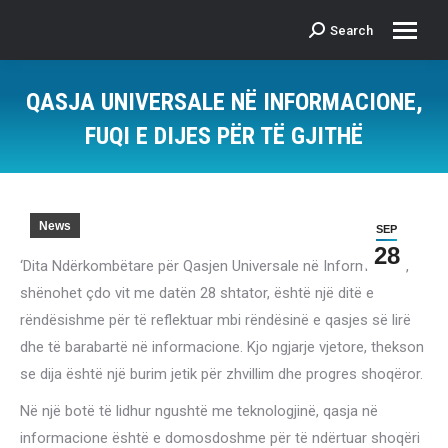
Search
Search:
QASJA UNIVERSALE NË INFORMACIONE,
FUQI E DIJES PËR TË GJITHË
News
SEP
28
‘Dita Ndërkombëtare për Qasjen Universale në Informacion’,
shënohet çdo vit me datën 28 shtator, është një ditë e
rëndësishme për të reflektuar mbi rëndësinë e qasjes së lirë
dhe të barabartë në informacione. Kjo ngjarje vjetore, thekson
se dija është një burim jetik për zhvillim dhe progres shoqëror.
Në një botë të lidhur ngushtë me teknologjinë, qasja në
informacione është e domosdoshme për të ndërtuar shoqëri