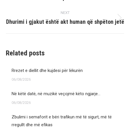
post:
NEXT
Dhurimi i gjakut është akt human që shpëton jetë
Next
post:
Related posts
Rrezet e diellit dhe kujdesi për lëkurën
06/08/2026
Në këtë datë, në muzikë veçojmë këto ngjarje…
06/08/2026
Zbulimi i semaforit e bëri trafikun më të sigurt, më të
rregullt dhe më efikas