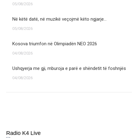
05/08/2026
Në këtë datë, në muzikë veçojmë këto ngjarje…
05/08/2026
Kosova triumfon në Olimpiadën NEO 2026
04/08/2026
Ushqyerja me gji, mburoja e parë e shëndetit të foshnjës
04/08/2026
Radio K4 Live