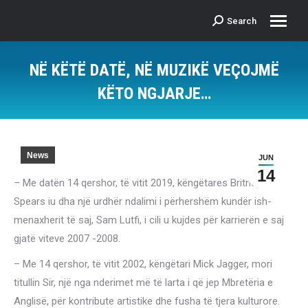
Search
Search:
NË KËTË DATË, NË MUZIKË VEÇOJMË
KËTO NGJARJE…
News
JUN
14
– Me datën 14 qershor, të vitit 2019, këngëtares Britney
Spears iu dha një urdhër ndalimi i përhershëm kundër ish-
menaxherit të saj, Sam Lutfi, i cili u kujdes për karrierën e saj
gjatë viteve 2007 -2008.
– Me 14 qershor, të vitit 2002, këngëtari Mick Jagger, mori
titullin Sir, një nga nderimet më të larta i që jep Mbretëria e
Anglisë, për kontribute artistike dhe fusha të tjera kulturore.