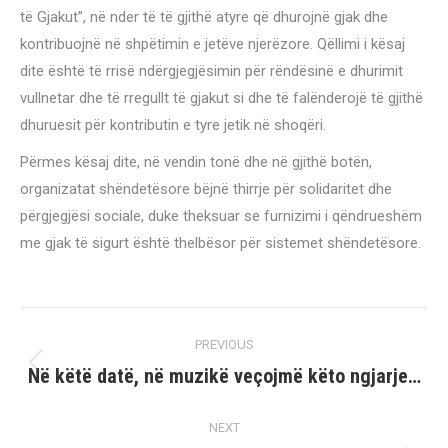
të Gjakut”, në nder të të gjithë atyre që dhurojnë gjak dhe
kontribuojnë në shpëtimin e jetëve njerëzore. Qëllimi i kësaj
dite është të rrisë ndërgjegjësimin për rëndësinë e dhurimit
vullnetar dhe të rregullt të gjakut si dhe të falënderojë të gjithë
dhuruesit për kontributin e tyre jetik në shoqëri.
Përmes kësaj dite, në vendin tonë dhe në gjithë botën,
organizatat shëndetësore bëjnë thirrje për solidaritet dhe
përgjegjësi sociale, duke theksuar se furnizimi i qëndrueshëm
me gjak të sigurt është thelbësor për sistemet shëndetësore.
Post
PREVIOUS
navigation
Në këtë datë, në muzikë veçojmë këto ngjarje…
Previous
post:
NEXT