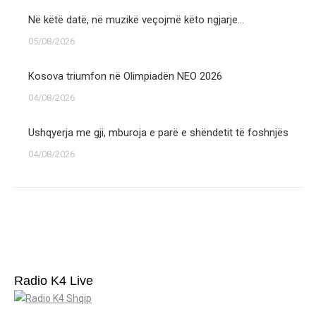
Në këtë datë, në muzikë veçojmë këto ngjarje…
05/08/2026
Kosova triumfon në Olimpiadën NEO 2026
04/08/2026
Ushqyerja me gji, mburoja e parë e shëndetit të foshnjës
04/08/2026
Radio K4 Live