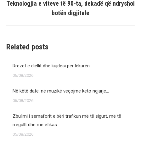
Teknologjia e viteve të 90-ta, dekadë që ndryshoi
Next
botën digjitale
post:
Related posts
Rrezet e diellit dhe kujdesi për lëkurën
06/08/2026
Në këtë datë, në muzikë veçojmë këto ngjarje…
06/08/2026
Zbulimi i semaforit e bëri trafikun më të sigurt, më të
rregullt dhe më efikas
05/08/2026