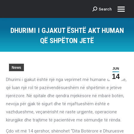
Search
Search:
DHURIMI I GJAKUT ËSHTË AKT HUMAN
QË SHPËTON JETË
News
JUN
14
Dhurimi i gjakut është një nga veprimet më humane dhe jetike,
që luan një rol të pazëvendësueshëm në shpëtimin e jetëve
njerëzore. Në spitale dhe qendra mjekësore në mbarë botën,
nevoja për gjak të sigurt dhe të mjaftueshëm është e
vazhdueshme, veçanërisht në raste urgjente, operacione
kirurgjike dhe trajtime të pacientëve me sëmundje të rënda.
Çdo vit më 14 qershor, shënohet “Dita Botërore e Dhuruesve