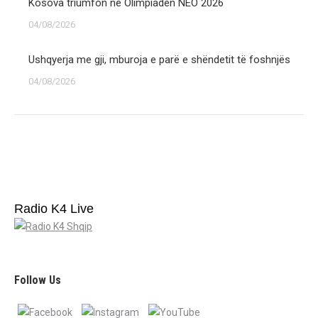
Kosova triumfon në Olimpiadën NEO 2026
04/08/2026
Ushqyerja me gji, mburoja e parë e shëndetit të foshnjës
04/08/2026
Radio K4 Live
Follow Us