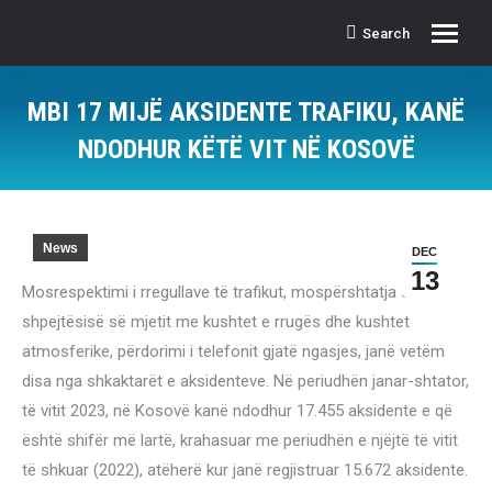
Search
Search:
MBI 17 MIJË AKSIDENTE TRAFIKU, KANË
NDODHUR KËTË VIT NË KOSOVË
News
DEC
13
Mosrespektimi i rregullave të trafikut, mospërshtatja e
shpejtësisë së mjetit me kushtet e rrugës dhe kushtet
atmosferike, përdorimi i telefonit gjatë ngasjes, janë vetëm
disa nga shkaktarët e aksidenteve. Në periudhën janar-shtator,
të vitit 2023, në Kosovë kanë ndodhur 17.455 aksidente e që
është shifër më lartë, krahasuar me periudhën e njëjtë të vitit
të shkuar (2022), atëherë kur janë regjistruar 15.672 aksidente.