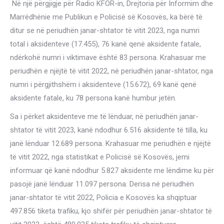
Në një përgjigje për Radio KFOR-in, Drejtoria për Informim dhe
Marrëdhënie me Publikun e Policisë së Kosovës, ka bërë të
ditur se në periudhën janar-shtator të vitit 2023, nga numri
total i aksidenteve (17.455), 76 kanë qenë aksidente fatale,
ndërkohë numri i viktimave është 83 persona. Krahasuar me
periudhën e njëjtë të vitit 2022, në periudhën janar-shtator, nga
numri i përgjithshëm i aksidenteve (15.672), 69 kanë qenë
aksidente fatale, ku 78 persona kanë humbur jetën.
Sa i përket aksidenteve me të lënduar, në periudhën janar-
shtator të vitit 2023, kanë ndodhur 6.516 aksidente të tilla, ku
janë lënduar 12.689 persona. Krahasuar me periudhën e njëjtë
të vitit 2022, nga statistikat e Policisë së Kosovës, jemi
informuar që kanë ndodhur 5.827 aksidente me lëndime ku për
pasojë janë lënduar 11.097 persona. Derisa në periudhën
janar-shtator të vitit 2022, Policia e Kosovës ka shqiptuar
497.856 tiketa trafiku, kjo shifër për periudhën janar-shtator të