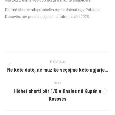
vitit 2023, është 480.035 tiketa trafiku të shqiptuara.
Për më shumë ndiqni tabelën me të dhënat nga Policia e
Kosovës, për periudhën janar-shtator, të vitit 2023.
Post
PREVIOUS
navigation
Në këtë datë, në muzikë veçojmë këto ngjarje…
Previous
post:
NEXT
Hidhet shorti për 1/8 e finales në Kupën e
Next
Kosovës
post: