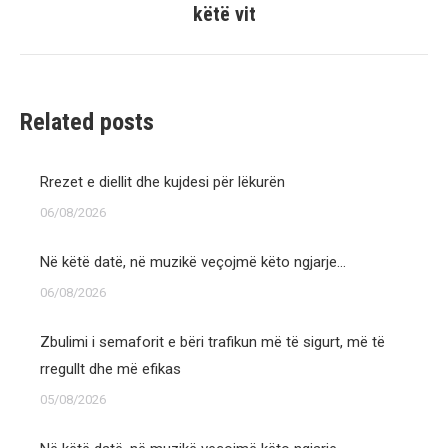
këtë vit
post:
Related posts
Rrezet e diellit dhe kujdesi për lëkurën
06/08/2026
Në këtë datë, në muzikë veçojmë këto ngjarje…
06/08/2026
Zbulimi i semaforit e bëri trafikun më të sigurt, më të
rregullt dhe më efikas
05/08/2026