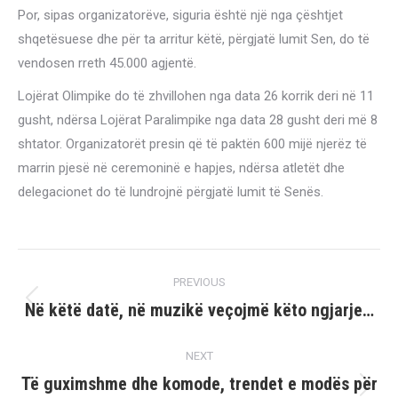
Por, sipas organizatorëve, siguria është një nga çështjet
shqetësuese dhe për ta arritur këtë, përgjatë lumit Sen, do të
vendosen rreth 45.000 agjentë.
Lojërat Olimpike do të zhvillohen nga data 26 korrik deri në 11
gusht, ndërsa Lojërat Paralimpike nga data 28 gusht deri më 8
shtator. Organizatorët presin që të paktën 600 mijë njerëz të
marrin pjesë në ceremoninë e hapjes, ndërsa atletët dhe
delegacionet do të lundrojnë përgjatë lumit të Senës.
Post
PREVIOUS
navigation
Në këtë datë, në muzikë veçojmë këto ngjarje…
Previous
post:
NEXT
Të guximshme dhe komode, trendet e modës për
Next