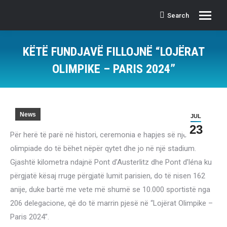
Search
Search:
KËTË FUNDJAVË FILLOJNË “LOJËRAT
OLIMPIKE – PARIS 2024”
News
JUL
23
Për herë të parë në histori, ceremonia e hapjes së një
olimpiade do të bëhet nëpër qytet dhe jo në një stadium.
Gjashtë kilometra ndajnë Pont d’Austerlitz dhe Pont d’léna ku
përgjatë kësaj rruge përgjatë lumit parisien, do të nisen 162
anije, duke bartë me vete më shumë se 10.000 sportistë nga
206 delegacione, që do të marrin pjesë në “Lojërat Olimpike –
Paris 2024”.