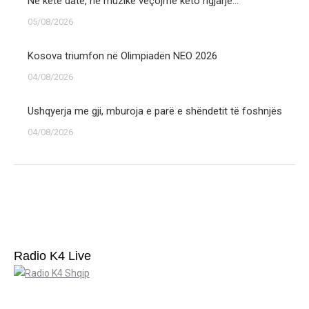
Në këtë datë, në muzikë veçojmë këto ngjarje…
05/08/2026
Kosova triumfon në Olimpiadën NEO 2026
04/08/2026
Ushqyerja me gji, mburoja e parë e shëndetit të foshnjës
04/08/2026
Radio K4 Live