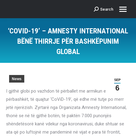
Search
Search:
‘COVID-19’ – AMNESTY INTERNATIONAL
BËNË THIRRJE PËR BASHKËPUNIM
GLOBAL
News
SEP
6
I gjithë globi po vazhdon të përballet me armikun e
përbashkët, të quajtur ‘CoViD-19’, që edhe më tutje po merr
jetë njerëzish. Zyrtarë nga Organizata Amnesty International,
thonë se në të gjithë botën, të paktën 7.000 punonjës
shëndetësorë kanë vdekur nga koronavirusi, duke shtuar se
ata që po luftojnë me pandeminë në vijat e para të frontit,