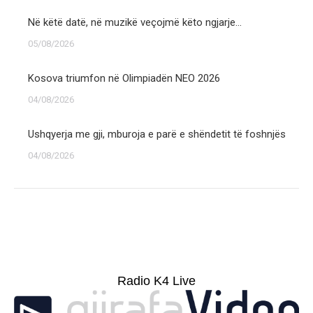
Në këtë datë, në muzikë veçojmë këto ngjarje…
05/08/2026
Kosova triumfon në Olimpiadën NEO 2026
04/08/2026
Ushqyerja me gji, mburoja e parë e shëndetit të foshnjës
04/08/2026
Radio K4 Live