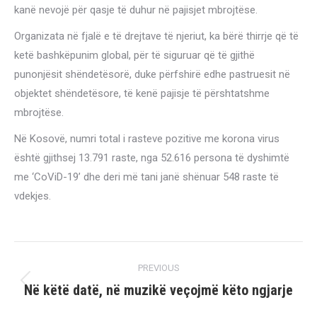
kanë nevojë për qasje të duhur në pajisjet mbrojtëse.
Organizata në fjalë e të drejtave të njeriut, ka bërë thirrje që të
ketë bashkëpunim global, për të siguruar që të gjithë
punonjësit shëndetësorë, duke përfshirë edhe pastruesit në
objektet shëndetësore, të kenë pajisje të përshtatshme
mbrojtëse.
Në Kosovë, numri total i rasteve pozitive me korona virus
është gjithsej 13.791 raste, nga 52.616 persona të dyshimtë
me ‘CoViD-19’ dhe deri më tani janë shënuar 548 raste të
vdekjes.
Post
PREVIOUS
navigation
Në këtë datë, në muzikë veçojmë këto ngjarje
Previous
post: