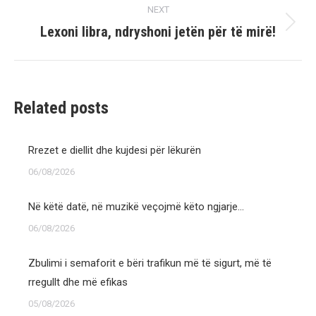
NEXT
Lexoni libra, ndryshoni jetën për të mirë!
Next
post:
Related posts
Rrezet e diellit dhe kujdesi për lëkurën
06/08/2026
Në këtë datë, në muzikë veçojmë këto ngjarje…
06/08/2026
Zbulimi i semaforit e bëri trafikun më të sigurt, më të
rregullt dhe më efikas
05/08/2026