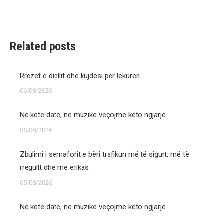
post:
Related posts
Rrezet e diellit dhe kujdesi për lëkurën
06/08/2026
Në këtë datë, në muzikë veçojmë këto ngjarje…
06/08/2026
Zbulimi i semaforit e bëri trafikun më të sigurt, më të
rregullt dhe më efikas
05/08/2026
Në këtë datë, në muzikë veçojmë këto ngjarje…