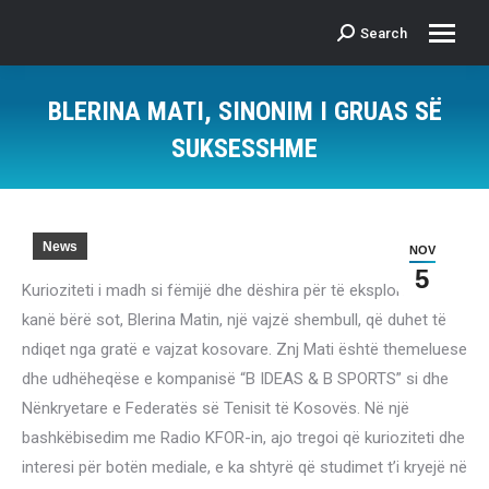
Search
Search:
BLERINA MATI, SINONIM I GRUAS SË
SUKSESSHME
News
NOV
5
Kurioziteti i madh si fëmijë dhe dëshira për të eksploruar, e
kanë bërë sot, Blerina Matin, një vajzë shembull, që duhet të
ndiqet nga gratë e vajzat kosovare. Znj Mati është themeluese
dhe udhëheqëse e kompanisë “B IDEAS & B SPORTS” si dhe
Nënkryetare e Federatës së Tenisit të Kosovës. Në një
bashkëbisedim me Radio KFOR-in, ajo tregoi që kurioziteti dhe
interesi për botën mediale, e ka shtyrë që studimet t’i kryejë në