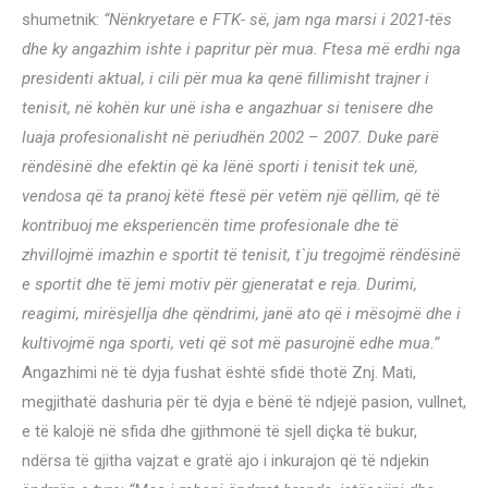
shumetnik:
“Nënkryetare e FTK- së, jam nga marsi i 2021-tës
dhe ky angazhim ishte i papritur për mua. Ftesa më erdhi nga
presidenti aktual, i cili për mua ka qenë fillimisht trajner i
tenisit, në kohën kur unë isha e angazhuar si tenisere dhe
luaja profesionalisht në periudhën 2002 – 2007. Duke parë
rëndësinë dhe efektin që ka lënë sporti i tenisit tek unë,
vendosa që ta pranoj këtë ftesë për vetëm një qëllim, që të
kontribuoj me eksperiencën time profesionale dhe të
zhvillojmë imazhin e sportit të tenisit, t`ju tregojmë rëndësinë
e sportit dhe të jemi motiv për gjeneratat e reja. Durimi,
reagimi, mirësjellja dhe qëndrimi, janë ato që i mësojmë dhe i
kultivojmë nga sporti, veti që sot më pasurojnë edhe mua.”
Angazhimi në të dyja fushat është sfidë thotë Znj. Mati,
megjithatë dashuria për të dyja e bënë të ndjejë pasion, vullnet,
e të kalojë në sfida dhe gjithmonë të sjell diçka të bukur,
ndërsa të gjitha vajzat e gratë ajo i inkurajon që të ndjekin