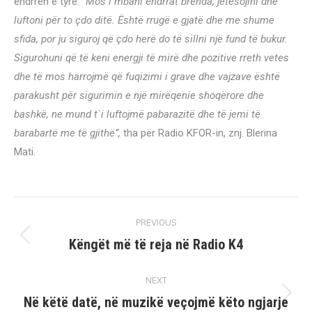
ëndrrën e tyre:
“Mos i mbani ëndrrat brenda, jetësojini dhe
luftoni për to çdo ditë. Është rrugë e gjatë dhe me shume
sfida, por ju siguroj që çdo herë do të sillni një fund të bukur.
Sigurohuni që të keni energji të mirë dhe pozitive rreth vetes
dhe të mos harrojmë që fuqizimi i grave dhe vajzave është
parakusht për sigurimin e një mirëqenie shoqërore dhe
bashkë, ne mund t`i luftojmë pabarazitë dhe të jemi të
barabartë me të gjithë”,
tha për Radio KFOR-in, znj. Blerina
Mati.
Post
PREVIOUS
navigation
Këngët më të reja në Radio K4
Previous
post:
NEXT
Në këtë datë, në muzikë veçojmë këto ngjarje
Next