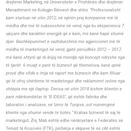
drejtimin Marketing, në Universitetin e Prishtinës dhe drejtimin
Menaxhment në Kolegjin Riinvest dhe shtoi:
“Profesionalisht
kam startuar në vitin 2012, në njërën prej kompanive më të
mëdha dhe më të suksesshme në vend, nga ku eksperienca 7
vjeçare dhe karakteri energjik që e kam, më kanë hapë shumë
dyer. Bashkëpunimet e vazhdueshme me agjencionet më të
mëdha të marketingut në vend, gjatë periudhës 2012 – 2017,
më kanë shtyrë që të krijoj në mendje një koncept ndryshe nga
të tjerët. 6 muajt e parë të biznesit që themelova, kanë qenë
provë dhe sfidë e imja në raport me biznesin dhe kam filluar
që të ofroj shërbime të marketingut dhe reklamimit online nga
shtëpia me një llaptop. Derisa në vitin 2018 kishim klientin e
parë ndërkombëtar të ‘B IDEAS’, që është fabrika dhe
laboratori i analizave, në Izmir të Turqisë, sot numërojmë
klientë nga shumë vende të botës.”
Krahas biznesit të saj të
marketingut, Znj. Mati është edhe nënkryetare e Federatës së
Tenisit të Kosovës (FTK), përbërja e ekipeve të së cilit është