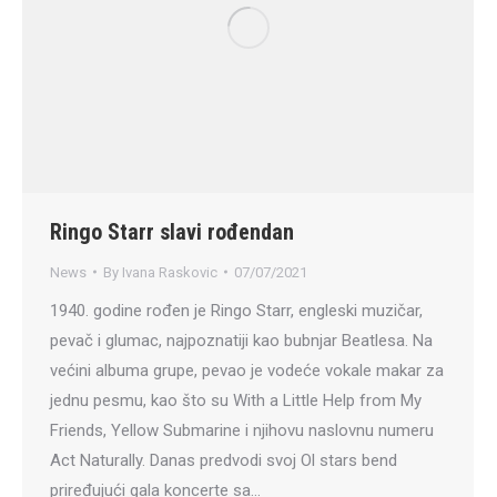
Ringo Starr slavi rođendan
News
By
Ivana Raskovic
07/07/2021
1940. godine rođen je Ringo Starr, engleski muzičar,
pevač i glumac, najpoznatiji kao bubnjar Beatlesa. Na
većini albuma grupe, pevao je vodeće vokale makar za
jednu pesmu, kao što su With a Little Help from My
Friends, Yellow Submarine i njihovu naslovnu numeru
Act Naturally. Danas predvodi svoj Ol stars bend
priređujući gala koncerte sa…