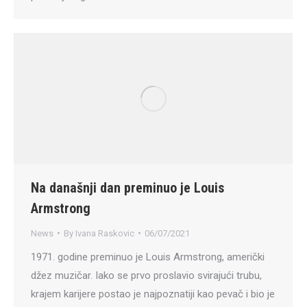
Na današnji dan preminuo je Louis
Armstrong
News
By
Ivana Raskovic
06/07/2021
1971. godine preminuo je Louis Armstrong, američki
džez muzičar. Iako se prvo proslavio svirajući trubu,
krajem karijere postao je najpoznatiji kao pevač i bio je