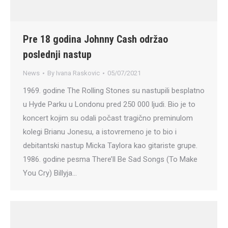
Pre 18 godina Johnny Cash održao
poslednji nastup
News
By
Ivana Raskovic
05/07/2021
1969. godine The Rolling Stones su nastupili besplatno
u Hyde Parku u Londonu pred 250 000 ljudi. Bio je to
koncert kojim su odali počast tragično preminulom
kolegi Brianu Jonesu, a istovremeno je to bio i
debitantski nastup Micka Taylora kao gitariste grupe.
1986. godine pesma There’ll Be Sad Songs (To Make
You Cry) Billyja…