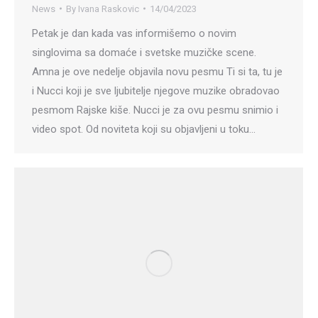
News
By
Ivana Raskovic
14/04/2023
Petak je dan kada vas informišemo o novim
singlovima sa domaće i svetske muzičke scene.
Amna je ove nedelje objavila novu pesmu Ti si ta, tu je
i Nucci koji je sve ljubitelje njegove muzike obradovao
pesmom Rajske kiše. Nucci je za ovu pesmu snimio i
video spot. Od noviteta koji su objavljeni u toku…