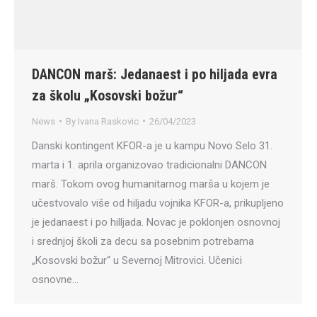
DANCON marš: Jedanaest i po hiljada evra
za školu „Kosovski božur“
News
By
Ivana Raskovic
26/04/2023
Danski kontingent KFOR-a je u kampu Novo Selo 31.
marta i 1. aprila organizovao tradicionalni DANCON
marš. Tokom ovog humanitarnog marša u kojem je
učestvovalo više od hiljadu vojnika KFOR-a, prikupljeno
je jedanaest i po hilljada. Novac je poklonjen osnovnoj
i srednjoj školi za decu sa posebnim potrebama
„Kosovski božur“ u Severnoj Mitrovici. Učenici
osnovne…