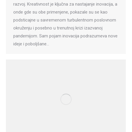
razvoj. Kreativnost je ključna za nastajanje inovacija, a
onde gde su obe primenjene, pokazale su se kao
podsticajne u savremenom turbulentnom poslovnom
okruženju i posebno u trenutnoj krizi izazvanoj
pandemijom. Sam pojam inovacija podrazumeva nove
ideje i poboljšane…