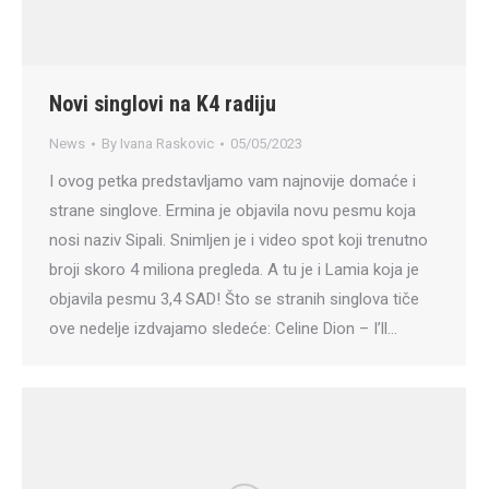
Novi singlovi na K4 radiju
News
By
Ivana Raskovic
05/05/2023
I ovog petka predstavljamo vam najnovije domaće i
strane singlove. Ermina je objavila novu pesmu koja
nosi naziv Sipali. Snimljen je i video spot koji trenutno
broji skoro 4 miliona pregleda. A tu je i Lamia koja je
objavila pesmu 3,4 SAD! Što se stranih singlova tiče
ove nedelje izdvajamo sledeće: Celine Dion – I’ll…