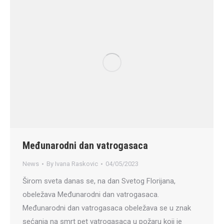
Međunarodni dan vatrogasaca
News
By
Ivana Raskovic
04/05/2023
Širom sveta danas se, na dan Svetog Florijana,
obeležava Međunarodni dan vatrogasaca.
Međunarodni dan vatrogasaca obeležava se u znak
sećanja na smrt pet vatrogasaca u požaru koji je