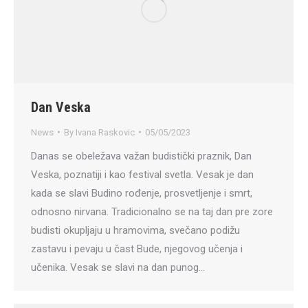
Dan Veska
News
By
Ivana Raskovic
05/05/2023
Danas se obeležava važan budistički praznik, Dan
Veska, poznatiji i kao festival svetla. Vesak je dan
kada se slavi Budino rođenje, prosvetljenje i smrt,
odnosno nirvana. Tradicionalno se na taj dan pre zore
budisti okupljaju u hramovima, svečano podižu
zastavu i pevaju u čast Bude, njegovog učenja i
učenika. Vesak se slavi na dan punog…