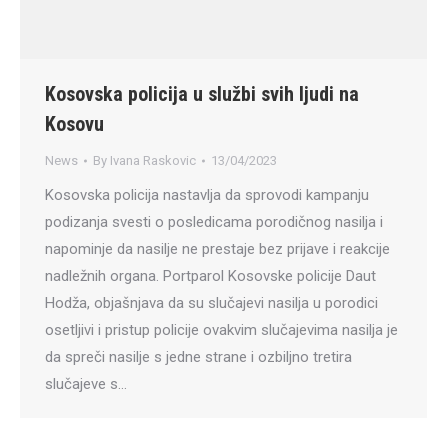
Kosovska policija u službi svih ljudi na
Kosovu
News
By
Ivana Raskovic
13/04/2023
Kosovska policija nastavlja da sprovodi kampanju
podizanja svesti o posledicama porodičnog nasilja i
napominje da nasilje ne prestaje bez prijave i reakcije
nadležnih organa. Portparol Kosovske policije Daut
Hodža, objašnjava da su slučajevi nasilja u porodici
osetljivi i pristup policije ovakvim slučajevima nasilja je
da spreči nasilje s jedne strane i ozbiljno tretira
slučajeve s…