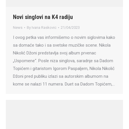
Novi singlovi na K4 radiju
News
By
Ivana Raskovic
21/04/2023
I ovog petka vas informišemo o novim siglovima kako
sa domaće tako i sa svetske muzičke scene. Nikola
Nikolić Džoni predstavlja svoj album prvenac
„Uspomene“. Posle niza singlova, saradnje sa Dadom
Topićem i gitaristom Igorom Paspaljem, Nikola Nikolić
Džoni pred publiku izlazi sa autorskim albumom na
kome se nalazi 11 numera. Duet sa Dadom Topićem,…