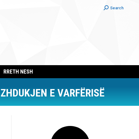
Search:
Search
RRETH NESH
 ZHDUKJEN E VARFËRISË