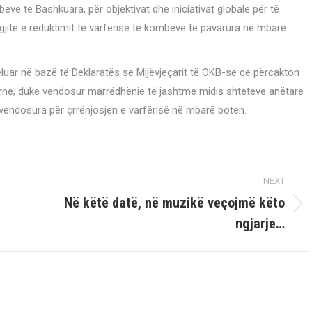
beve të Bashkuara, për objektivat dhe iniciativat globale për të
gjitë e reduktimit të varfërisë të kombeve të pavarura në mbarë
eluar në bazë të Deklaratës së Mijëvjeçarit të OKB-së që përcakton
moderne, duke vendosur marrëdhënie të jashtme midis shteteve anëtare
ë vendosura për çrrënjosjen e varfërisë në mbarë botën.
NEXT
Në këtë datë, në muzikë veçojmë këto
Next
ngjarje…
post: