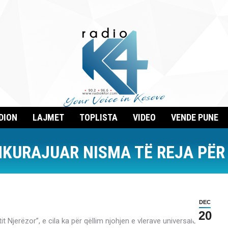
DION
LAJMET
TOPLISTA
VIDEO
VENDE PUNE
NKURAJUAR NISMA TË REJA PËR
DEC
20
 Njerëzor”, e cila ka për qëllim njohjen e vlerave universale të