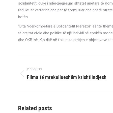
solidaritetit, duke i ndërgjegjësuar shtetet anëtare të Kom
reduktuar varfërinë dhe për të formuluar dhe ndarë strate
botën.
“Dita Ndërkombëtare e Solidaritetit Njerëzor” është them
të drejtat civile dhe politike të një individi në epokën 
dhe OKB-së. Kjo ditë në fokus ka arritjen e objektivave t
Post
navigation
PREVIOUS
Filma të mrekullueshëm krishtlindjesh
Previous
post:
Related posts