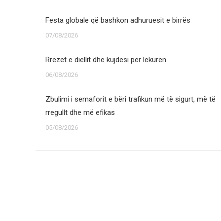
Festa globale që bashkon adhuruesit e birrës
07/08/2026
Rrezet e diellit dhe kujdesi për lëkurën
06/08/2026
Zbulimi i semaforit e bëri trafikun më të sigurt, më të
rregullt dhe më efikas
05/08/2026