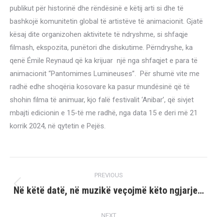
publikut për historinë dhe rëndësinë e këtij arti si dhe të
bashkojë komunitetin global të artistëve të animacionit. Gjatë
kësaj dite organizohen aktivitete të ndryshme, si shfaqje
filmash, ekspozita, punëtori dhe diskutime. Përndryshe, ka
qenë Émile Reynaud që ka krijuar një nga shfaqjet e para të
animacionit “Pantomimes Lumineuses”. Për shumë vite me
radhë edhe shoqëria kosovare ka pasur mundësinë që të
shohin filma të animuar, kjo falë festivalit ‘Anibar’, që sivjet
mbajti edicionin e 15-të me radhë, nga data 15 e deri më 21
korrik 2024, në qytetin e Pejës.
Post
PREVIOUS
navigation
Në këtë datë, në muzikë veçojmë këto ngjarje…
Previous
post:
NEXT