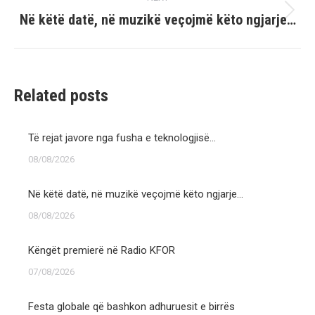
Në këtë datë, në muzikë veçojmë këto ngjarje…
Next
post:
Related posts
Të rejat javore nga fusha e teknologjisë…
08/08/2026
Në këtë datë, në muzikë veçojmë këto ngjarje…
08/08/2026
Këngët premierë në Radio KFOR
07/08/2026
Festa globale që bashkon adhuruesit e birrës