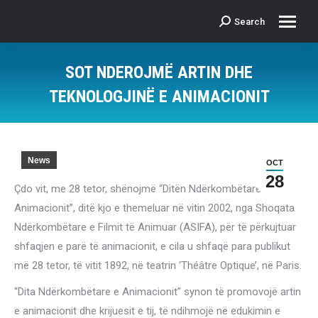
Search
Search:
SOT NDEROJMË ARTIN DHE
TEKNOLOGJINË E ANIMACIONIT
News
OCT
28
Çdo vit, me 28 tetor, shënojmë “Ditën Ndërkombëtare të
Animacionit”, ditë kjo e themeluar në vitin 2002, nga Shoqata
Ndërkombëtare e Filmit të Animuar (ASIFA), për të përkujtuar
shfaqjen e parë të animacionit, e cila u shfaqë para publikut
më 28 tetor, të vitit 1892, në teatrin ‘Théâtre Optique’, në Paris.
“Dita Ndërkombëtare e Animacionit” synon të promovojë artin
e animacionit dhe krijuesit e tij, të ndihmojë në edukimin e