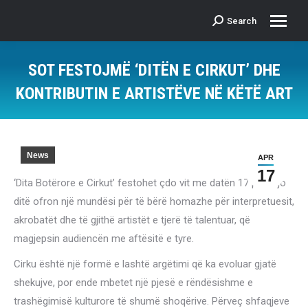
Search
Search:
SOT FESTOJMË ‘DITËN E CIRKUT’ DHE
KONTRIBUTIN E ARTISTËVE NË KËTË ART
News
APR
17
‘Dita Botërore e Cirkut’ festohet çdo vit me datën 17 prill. Kjo
ditë ofron një mundësi për të bërë homazhe për interpretuesit,
akrobatët dhe të gjithë artistët e tjerë të talentuar, që
magjepsin audiencën me aftësitë e tyre.
Cirku është një formë e lashtë argëtimi që ka evoluar gjatë
shekujve, por ende mbetet një pjesë e rëndësishme e
trashëgimisë kulturore të shumë shoqërive. Përveç shfaqjeve