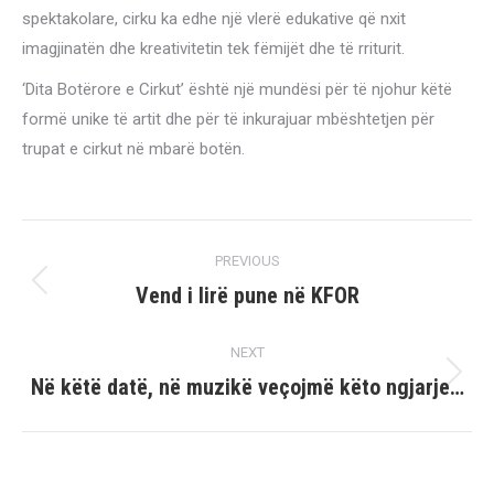
spektakolare, cirku ka edhe një vlerë edukative që nxit
imagjinatën dhe kreativitetin tek fëmijët dhe të rriturit.
‘Dita Botërore e Cirkut’ është një mundësi për të njohur këtë
formë unike të artit dhe për të inkurajuar mbështetjen për
trupat e cirkut në mbarë botën.
Post
PREVIOUS
navigation
Vend i lirë pune në KFOR
Previous
post:
NEXT
Në këtë datë, në muzikë veçojmë këto ngjarje…
Next
post: