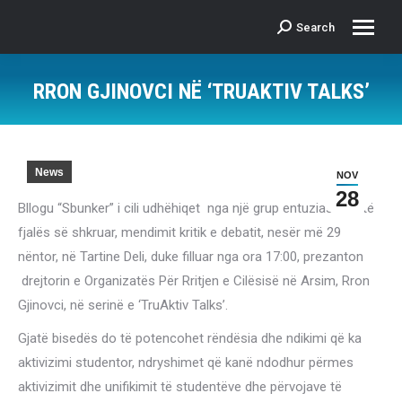
Search
Search:
RRON GJINOVCI NË ‘TRUAKTIV TALKS’
News
NOV
28
Bllogu “Sbunker” i cili udhëhiqet nga një grup entuziastësh të
fjalës së shkruar, mendimit kritik e debatit, nesër më 29
nëntor, në Tartine Deli, duke filluar nga ora 17:00, prezanton
drejtorin e Organizatës Për Rritjen e Cilësisë në Arsim, Rron
Gjinovci, në serinë e ‘TruAktiv Talks’.
Gjatë bisedës do të potencohet rëndësia dhe ndikimi që ka
aktivizimi studentor, ndryshimet që kanë ndodhur përmes
aktivizimit dhe unifikimit të studentëve dhe përvojave të