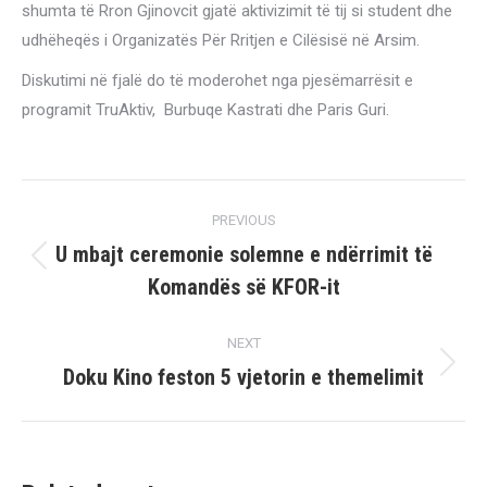
shumta të Rron Gjinovcit gjatë aktivizimit të tij si student dhe
udhëheqës i Organizatës Për Rritjen e Cilësisë në Arsim.
Diskutimi në fjalë do të moderohet nga pjesëmarrësit e
programit TruAktiv, Burbuqe Kastrati dhe Paris Guri.
Post
PREVIOUS
navigation
U mbajt ceremonie solemne e ndërrimit të
Previous
Komandës së KFOR-it
post:
NEXT
Doku Kino feston 5 vjetorin e themelimit
Next
post: