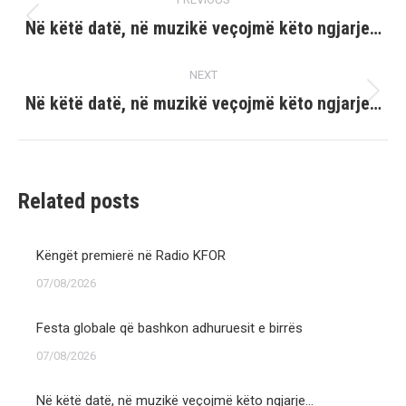
navigation
Në këtë datë, në muzikë veçojmë këto ngjarje…
Previous
post:
NEXT
Në këtë datë, në muzikë veçojmë këto ngjarje…
Next
post:
Related posts
Këngët premierë në Radio KFOR
07/08/2026
Festa globale që bashkon adhuruesit e birrës
07/08/2026
Në këtë datë, në muzikë veçojmë këto ngjarje…