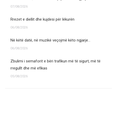
07/08/2026
Rrezet e diellit dhe kujdesi për lëkurën
06/08/2026
Në këtë datë, në muzikë veçojmë këto ngjarje…
06/08/2026
Zbulimi i semaforit e bëri trafikun më të sigurt, më të
rregullt dhe më efikas
05/08/2026