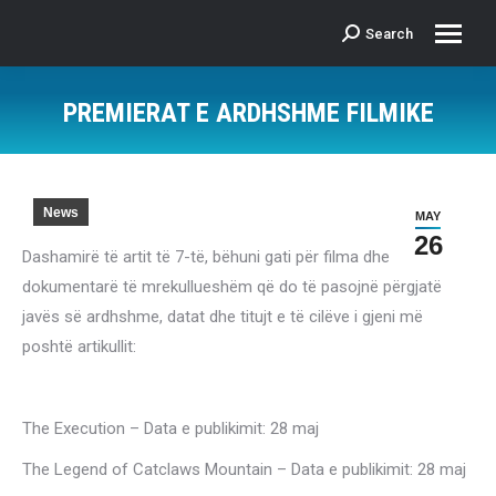
Search
Search:
PREMIERAT E ARDHSHME FILMIKE
News
MAY
26
Dashamirë të artit të 7-të, bëhuni gati për filma dhe
dokumentarë të mrekullueshëm që do të pasojnë përgjatë
javës së ardhshme, datat dhe titujt e të cilëve i gjeni më
poshtë artikullit:
The Execution – Data e publikimit: 28 maj
The Legend of Catclaws Mountain – Data e publikimit: 28 maj