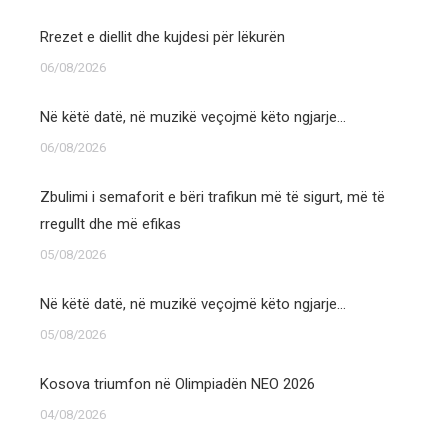
Rrezet e diellit dhe kujdesi për lëkurën
06/08/2026
Në këtë datë, në muzikë veçojmë këto ngjarje…
06/08/2026
Zbulimi i semaforit e bëri trafikun më të sigurt, më të
rregullt dhe më efikas
05/08/2026
Në këtë datë, në muzikë veçojmë këto ngjarje…
05/08/2026
Kosova triumfon në Olimpiadën NEO 2026
04/08/2026