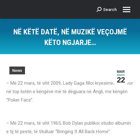
Search
Search:
NË KËTË DATË, NË MUZIKË VEÇOJMË
KËTO NGJARJE…
News
MAR
22
– Më 22 mars, të vitit 2009, Lady Gaga filloi kryesimin tre-javor
në top listën e këngëve më të dëgjuara në Angli, me këngën
“Poker Face”.
– Më 22 mars, të vitit 1965, Bob Dylan publikoi studio albumin
e tij të pestë, të titulluar “Bringing It All Back Home”.