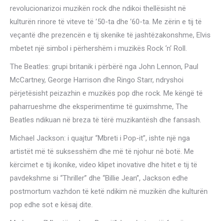
revolucionarizoi muzikën rock dhe ndikoi thellësisht në
kulturën rinore të viteve të ’50-ta dhe ’60-ta. Me zërin e tij të
veçantë dhe prezencën e tij skenike të jashtëzakonshme, Elvis
mbetet një simbol i përhershëm i muzikës Rock ‘n’ Roll.
The Beatles: grupi britanik i përbërë nga John Lennon, Paul
McCartney, George Harrison dhe Ringo Starr, ndryshoi
përjetësisht peizazhin e muzikës pop dhe rock. Me këngë të
paharrueshme dhe eksperimentime të guximshme, The
Beatles ndikuan në breza të tërë muzikantësh dhe fansash.
Michael Jackson: i quajtur “Mbreti i Pop-it”, ishte një nga
artistët më të suksesshëm dhe më të njohur në botë. Me
kërcimet e tij ikonike, video klipet inovative dhe hitet e tij të
pavdekshme si “Thriller” dhe “Billie Jean”, Jackson edhe
postmortum vazhdon të ketë ndikim në muzikën dhe kulturën
pop edhe sot e kësaj dite.