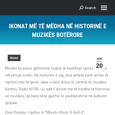
Search
Search:
IKONAT MË TË MËDHA NË HISTORINË E
MUZIKËS BOTËRORE
News
JUN
20
Muzika ka pasur gjithmonë fuqinë të bashkojë njerëzit dhe të
ndryshojë botën. Në historinë e saj, disa artistë kanë arritur të
ngrihen mbi të tjerët, duke u bërë ikona të vërteta të muzikës.
Kështu, Radio KFOR-i ju sjell 5 ikonat më të mëdha të historisë
së muzikës, që kanë lënë gjurmë të pashlyeshme në kulturën
globale:
Elvis Presley: i njohur si “Mbreti i Rock ‘n’ Roll-it”,