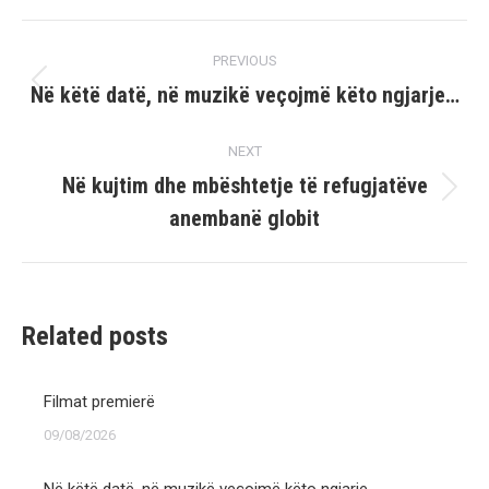
Post
PREVIOUS
navigation
Në këtë datë, në muzikë veçojmë këto ngjarje…
Previous
post:
NEXT
Në kujtim dhe mbështetje të refugjatëve
Next
anembanë globit
post:
Related posts
Filmat premierë
09/08/2026