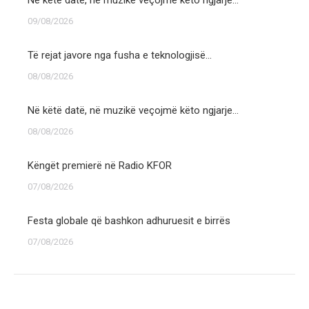
Në këtë datë, në muzikë veçojmë këto ngjarje…
09/08/2026
Të rejat javore nga fusha e teknologjisë…
08/08/2026
Në këtë datë, në muzikë veçojmë këto ngjarje…
08/08/2026
Këngët premierë në Radio KFOR
07/08/2026
Festa globale që bashkon adhuruesit e birrës
07/08/2026