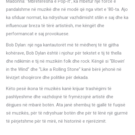
Madonna: “Mbretëresha e Pop-it”, ka mbetur një forcë e
pandalshme në muzikë dhe në modë që nga vitet e ’80-ta. Ajo
ka sfiduar normat, ka ndryshuar vazhdimisht stilin e saj dhe ka
influencuar breza të tërë artistësh, me këngët dhe
performancat e saj provokuese.
Bob Dylan: një nga kantautorët më të mëdhenj të të gjitha
kohërave, Bob Dylan është i njohur për tekstet e tij të thella
dhe ndikimin e tij në muzikën folk dhe rock. Këngë si “Blowin’
in the Wind” dhe “Like a Rolling Stone” kanë bërë jehonë në
lëvizjet shoqërore dhe politike për dekada.
Këto pesë ikona të muzikës kanë krijuar trashëgimi të
pashlyeshme dhe vazhdojnë të frymëzojnë artistë dhe
dëgjues në mbarë botën. Ata janë shembuj të gjallë të fuqisë
së muzikës, për të ndryshuar botën dhe për të lënë një gjurmë
të përjetshme për të mirë, në historinë e njerëzimit.