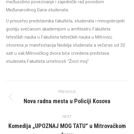
međusobno povezivanje i zajednički rad povodom
Međunarodnog Dana studenata.
U prisustvu predstavnika fakulteta, studenata i mnogobrojnih
gostiju svečanom akademijom u amfiteatru Fakulteta
tehničkih nauka u Fakulteta tehničkih nauka u Mitrovici,
otvorena je manifestacija Nedelja studenata a večeras od 20
sati u sali Mitrovičkog dvora biće izvedena predstava
studenata Fakulteta umetnosti “Život moj”.
Post
PREVIOUS
navigation
Nova radna mesta u Policiji Kosova
Previous
post:
NEXT
Komedija „UPOZNAJ MOG TATU“ u Mitrovačkom
Next