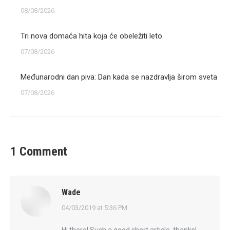
08/08/2026
Tri nova domaća hita koja će obeležiti leto
07/08/2026
Međunarodni dan piva: Dan kada se nazdravlja širom sveta
07/08/2026
1 Comment
Wade
says:
04/03/2019 at 5:36 PM