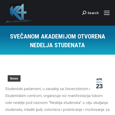
Search
Search:
SVEČANOM AKADEMIJOM OTVORENA
NEDELJA STUDENATA
News
APR
23
Studentski parlament, u saradnji sa Univerzitetom i
Studentskim centrom, organizuje niz manifestacija tokom
cele nedelje pod nazivom “Nedelja studenata” u cilju okuljanja
studenata, mladih ljudi, volontera i podsticanje i motivisanje za