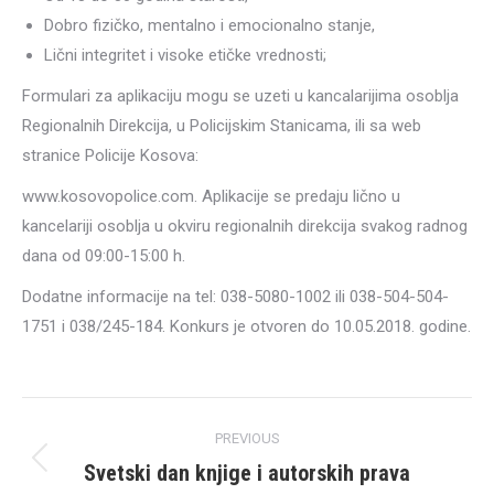
Dobro fizičko, mentalno i emocionalno stanje,
Lični integritet i visoke etičke vrednosti;
Formulari za aplikaciju mogu se uzeti u kancalarijima osoblja
Regionalnih Direkcija, u Policijskim Stanicama, ili sa web
stranice Policije Kosova:
www.kosovopolice.com. Aplikacije se predaju lično u
kancelariji osoblja u okviru regionalnih direkcija svakog radnog
dana od 09:00-15:00 h.
Dodatne informacije na tel: 038-5080-1002 ili 038-504-504-
1751 i 038/245-184. Konkurs je otvoren do 10.05.2018. godine.
Post
PREVIOUS
navigation
Svetski dan knjige i autorskih prava
Previous