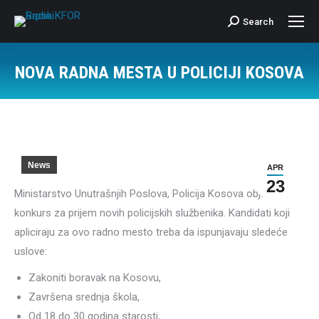
Search
Search:
NOVA RADNA MESTA U POLICIJI KOSOVA
News
APR
23
Ministarstvo Unutrašnjih Poslova, Policija Kosova objavljuje
konkurs za prijem novih policijskih službenika. Kandidati koji
apliciraju za ovo radno mesto treba da ispunjavaju sledeće
uslove:
Zakoniti boravak na Kosovu,
Završena srednja škola,
Od 18 do 30 godina starosti,