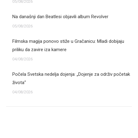
05/08/2026
Na današnji dan Beatlesi objavili album Revolver
05/08/2026
Filmska magija ponovo stiže u Gračanicu: Mladi dobijaju
priliku da zavire iza kamere
04/08/2026
Počela Svetska nedelja dojenja: „Dojenje za održiv početak
života“
04/08/2026