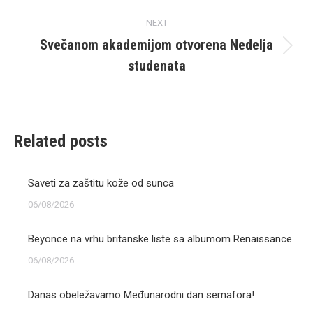
post:
NEXT
Svečanom akademijom otvorena Nedelja
Next
studenata
post:
Related posts
Saveti za zaštitu kože od sunca
06/08/2026
Beyonce na vrhu britanske liste sa albumom Renaissance
06/08/2026
Danas obeležavamo Međunarodni dan semafora!