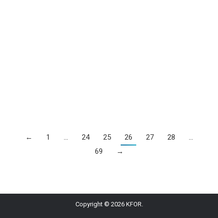
Šampionat starog kontinenta ušao je u samu
završnicu. Nakon 24 dana takmičenja i 48 mečeva,
ekipe koje su ostale u konkurenciji za titulu su Španija,
Francuska, Engleska i Holandija. Prvo će na teren da
izađu Španija i Francuska 9. jula, na stadionu Alijanc
arena u Minhenu sa početkom u 21.00. Dan kasnije, u
istom terminu,…
←
1
…
24
25
26
27
28
…
69
→
Copyright © 2026 KFOR.