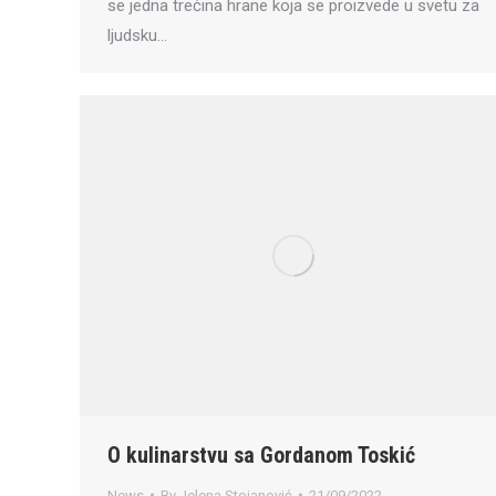
se jedna trećina hrane koja se proizvede u svetu za
ljudsku…
O kulinarstvu sa Gordanom Toskić
News
By
Jelena Stojanović
21/09/2022