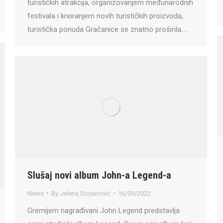
turističkih atrakcija, organizovanjem međunarodnih
festivala i kreiranjem novih turističkih proizvoda,
turistička ponuda Gračanice se znatno proširila.…
Slušaj novi album John-a Legend-a
News
By
Jelena Stojanović
16/09/2022
Gremijem nagrađivani John Legend predstavlja