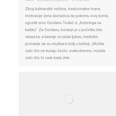
Zbog kulinarskih veština, tradicionalne hrane,
motivacije žena domaćica da pokrenu svoj biznis,
ugostili smo Gordanu Toskić iz „Keteringa na
kašiku“. Za Gordanu, kuvanje je u početku bila
obaveza, a kasnije se javila ljubav, međutim
priznanje da su muškarci bolji u kuhinji: „Možda
zato što ne kuvaju često, svakodnevno, možda
zato što to rade kada žele…