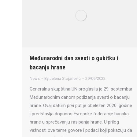
Međunarodni dan svesti o gubitku i
bacanju hrane
News
By
Jelena Stojanović
29/09/2022
Generalna skupština UN proglasila je 29. septembar
Međunarodnim danom podizanja svesti o bacanju
hrane. Ovaj datum prvi put je obeležen 2020. godine
i predstavlja doprinos Evropske federacije banaka
hrane u sprečavanju rasipanja hrane. U prilog
važnosti ove teme govore i podaci koji pokazuju da