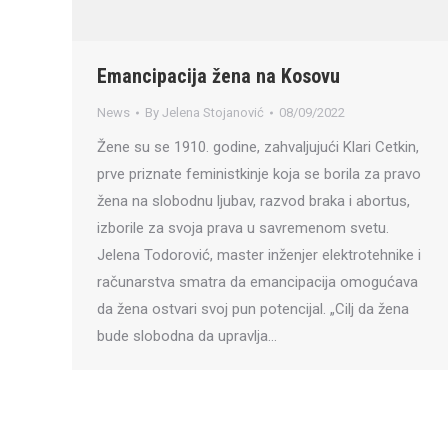
Emancipacija žena na Kosovu
News
By
Jelena Stojanović
08/09/2022
Žene su se 1910. godine, zahvaljujući Klari Cetkin,
prve priznate feministkinje koja se borila za pravo
žena na slobodnu ljubav, razvod braka i abortus,
izborile za svoja prava u savremenom svetu.
Jelena Todorović, master inženjer elektrotehnike i
računarstva smatra da emancipacija omogućava
da žena ostvari svoj pun potencijal. „Cilj da žena
bude slobodna da upravlja…