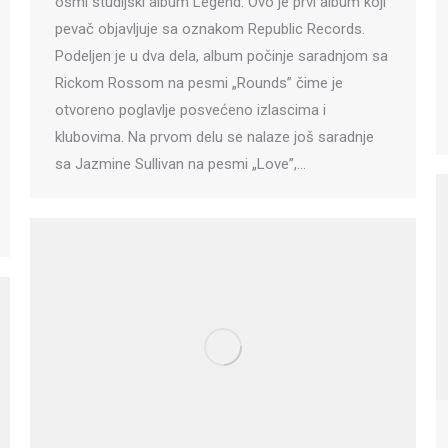
osmi studijski album Legend. Ovo je prvi album koji
pevač objavljuje sa oznakom Republic Records.
Podeljen je u dva dela, album počinje saradnjom sa
Rickom Rossom na pesmi „Rounds” čime je
otvoreno poglavlje posvećeno izlascima i
klubovima. Na prvom delu se nalaze još saradnje
sa Jazmine Sullivan na pesmi „Love”,…