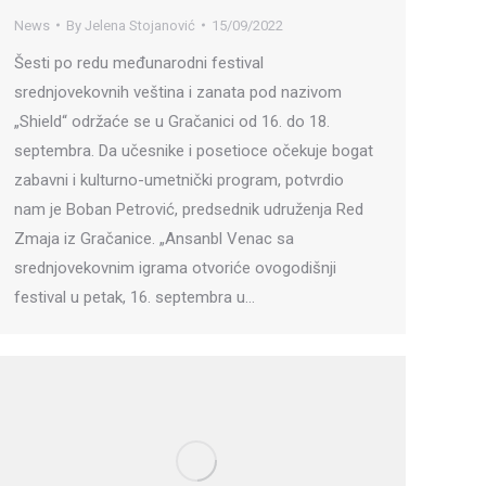
News
By
Jelena Stojanović
15/09/2022
Šesti po redu međunarodni festival
srednjovekovnih veština i zanata pod nazivom
„Shield“ održaće se u Gračanici od 16. do 18.
septembra. Da učesnike i posetioce očekuje bogat
zabavni i kulturno-umetnički program, potvrdio
nam je Boban Petrović, predsednik udruženja Red
Zmaja iz Gračanice. „Ansanbl Venac sa
srednjovekovnim igrama otvoriće ovogodišnji
festival u petak, 16. septembra u…