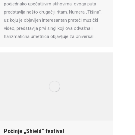
podjednako upečatljivim stihovima, ovoga puta
predstavlja nešto drugačiji ritam. Numera „Tišina“,
uz koju je objavljen interesantan prateći muzički
video, predstavlja prvi singl koji ova odvažna i
harizmatična umetnica objavljuje za Universal…
Počinje „Shield“ festival