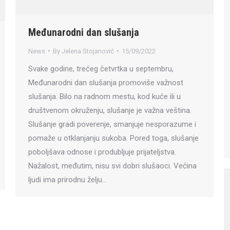
Međunarodni dan slušanja
News
By
Jelena Stojanović
15/09/2022
Svake godine, trećeg četvrtka u septembru,
Međunarodni dan slušanja promoviše važnost
slušanja. Bilo na radnom mestu, kod kuće ili u
društvenom okruženju, slušanje je važna veština.
Slušanje gradi poverenje, smanjuje nesporazume i
pomaže u otklanjanju sukoba. Pored toga, slušanje
poboljšava odnose i produbljuje prijateljstva.
Nažalost, međutim, nisu svi dobri slušaoci. Većina
ljudi ima prirodnu želju…