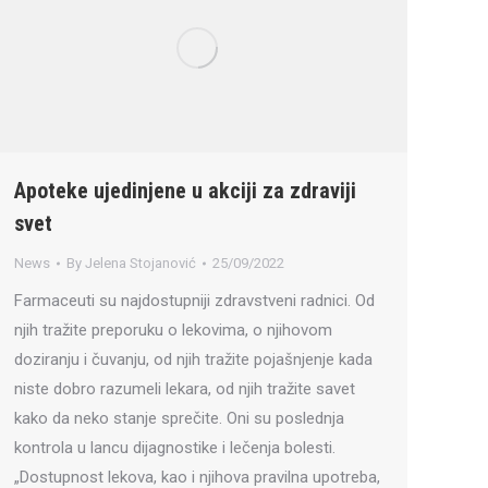
Apoteke ujedinjene u akciji za zdraviji
svet
News
By
Jelena Stojanović
25/09/2022
Farmaceuti su najdostupniji zdravstveni radnici. Od
njih tražite preporuku o lekovima, o njihovom
doziranju i čuvanju, od njih tražite pojašnjenje kada
niste dobro razumeli lekara, od njih tražite savet
kako da neko stanje sprečite. Oni su poslednja
kontrola u lancu dijagnostike i lečenja bolesti.
„Dostupnost lekova, kao i njihova pravilna upotreba,