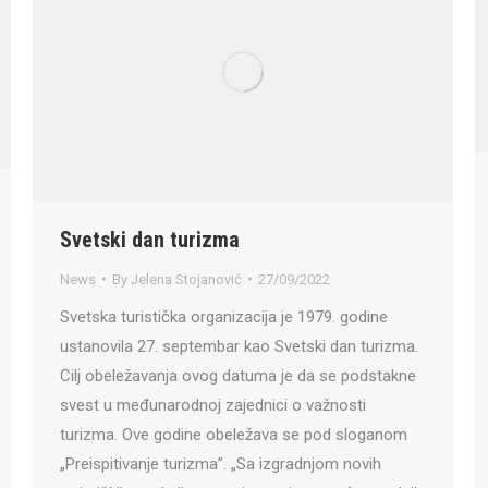
Svetski dan turizma
News
By
Jelena Stojanović
27/09/2022
Svetska turistička organizacija je 1979. godine
ustanovila 27. septembar kao Svetski dan turizma.
Cilj obeležavanja ovog datuma je da se podstakne
svest u međunarodnoj zajednici o važnosti
turizma. Ove godine obeležava se pod sloganom
„Preispitivanje turizma”. „Sa izgradnjom novih