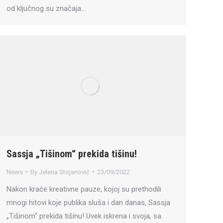
od ključnog su značaja…
Sassja „Tišinom“ prekida tišinu!
News
By
Jelena Stojanović
23/09/2022
Nakon kraće kreativne pauze, kojoj su prethodili
mnogi hitovi koje publika sluša i dan danas, Sassja
„Tišinom“ prekida tišinu! Uvek iskrena i svoja, sa