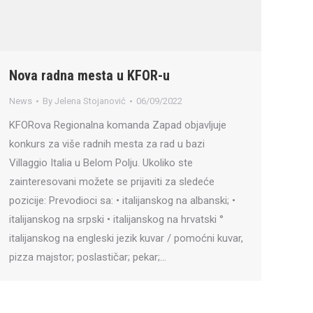
Nova radna mesta u KFOR-u
News
By
Jelena Stojanović
06/09/2022
KFORova Regionalna komanda Zapad objavljuje
konkurs za više radnih mesta za rad u bazi
Villaggio Italia u Belom Polju. Ukoliko ste
zainteresovani možete se prijaviti za sledeće
pozicije: Prevodioci sa: • italijanskog na albanski; •
italijanskog na srpski • italijanskog na hrvatski °
italijanskog na engleski jezik kuvar / pomoćni kuvar,
pizza majstor; poslastičar; pekar;…