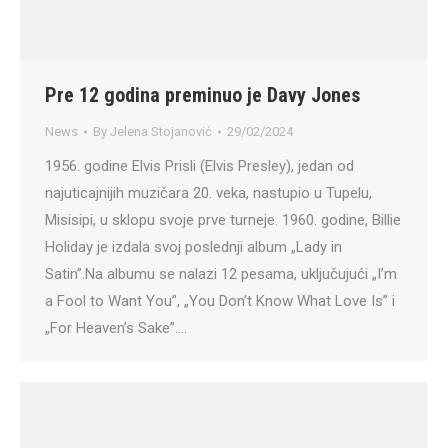
Pre 12 godina preminuo je Davy Jones
News
By
Jelena Stojanović
29/02/2024
1956. godine Elvis Prisli (Elvis Presley), jedan od
najuticajnijih muzičara 20. veka, nastupio u Tupelu,
Misisipi, u sklopu svoje prve turneje. 1960. godine, Billie
Holiday je izdala svoj poslednji album „Lady in
Satin”.Na albumu se nalazi 12 pesama, uključujući „I’m
a Fool to Want You”, „You Don’t Know What Love Is” i
„For Heaven’s Sake”.…