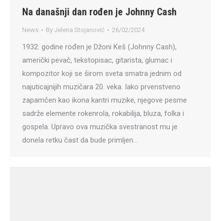
Na današnji dan rođen je Johnny Cash
News
By
Jelena Stojanović
26/02/2024
1932. godine rođen je Džoni Keš (Johnny Cash),
američki pevač, tekstopisac, gitarista, glumac i
kompozitor koji se širom sveta smatra jednim od
najuticajnijih muzičara 20. veka. Iako prvenstveno
zapamćen kao ikona kantri muzike, njegove pesme
sadrže elemente rokenrola, rokabilija, bluza, folka i
gospela. Upravo ova muzička svestranost mu je
donela retku čast da bude primljen…