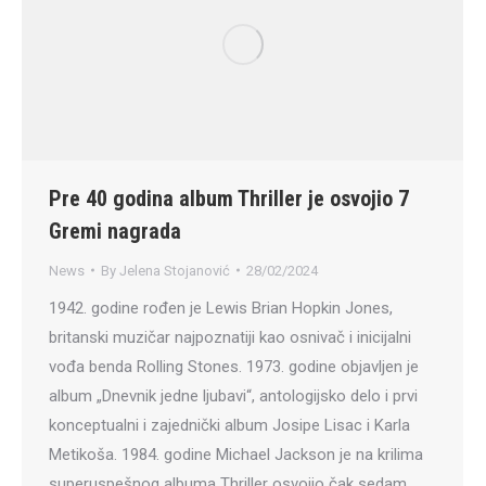
Pre 40 godina album Thriller je osvojio 7
Gremi nagrada
News
By
Jelena Stojanović
28/02/2024
1942. godine rođen je Lewis Brian Hopkin Jones,
britanski muzičar najpoznatiji kao osnivač i inicijalni
vođa benda Rolling Stones. 1973. godine objavljen je
album „Dnevnik jedne ljubavi“, antologijsko delo i prvi
konceptualni i zajednički album Josipe Lisac i Karla
Metikoša. 1984. godine Michael Jackson je na krilima
superuspešnog albuma Thriller osvojio čak sedam