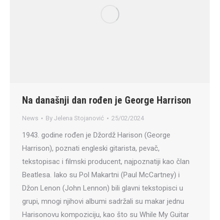
Na današnji dan rođen je George Harrison
News
By
Jelena Stojanović
25/02/2024
1943. godine rođen je Džordž Harison (George
Harrison), poznati engleski gitarista, pevač,
tekstopisac i filmski producent, najpoznatiji kao član
Beatlesa. Iako su Pol Makartni (Paul McCartney) i
Džon Lenon (John Lennon) bili glavni tekstopisci u
grupi, mnogi njihovi albumi sadržali su makar jednu
Harisonovu kompoziciju, kao što su While My Guitar