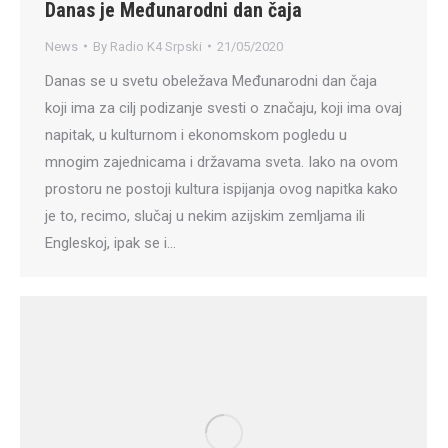
Danas je Međunarodni dan čaja
News
By
Radio K4 Srpski
21/05/2020
Danas se u svetu obeležava Međunarodni dan čaja
koji ima za cilj podizanje svesti o značaju, koji ima ovaj
napitak, u kulturnom i ekonomskom pogledu u
mnogim zajednicama i državama sveta. Iako na ovom
prostoru ne postoji kultura ispijanja ovog napitka kako
je to, recimo, slučaj u nekim azijskim zemljama ili
Engleskoj, ipak se i…