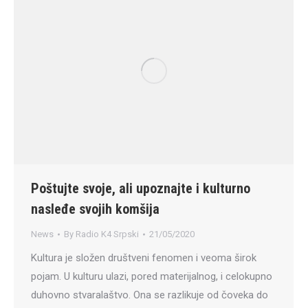
Poštujte svoje, ali upoznajte i kulturno
nasleđe svojih komšija
News
By
Radio K4 Srpski
21/05/2020
Kultura je složen društveni fenomen i veoma širok
pojam. U kulturu ulazi, pored materijalnog, i celokupno
duhovno stvaralaštvo. Ona se razlikuje od čoveka do