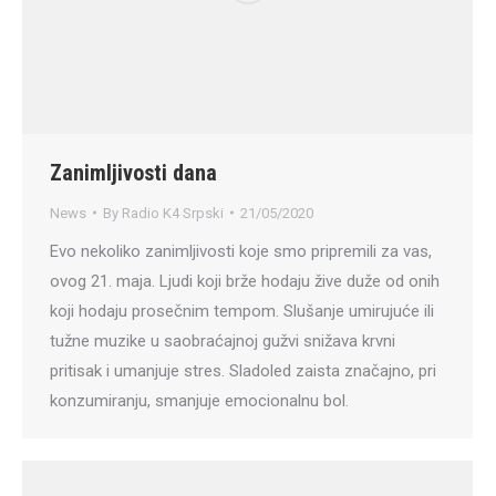
Zanimljivosti dana
News
By
Radio K4 Srpski
21/05/2020
Evo nekoliko zanimljivosti koje smo pripremili za vas,
ovog 21. maja. Ljudi koji brže hodaju žive duže od onih
koji hodaju prosečnim tempom. Slušanje umirujuće ili
tužne muzike u saobraćajnoj gužvi snižava krvni
pritisak i umanjuje stres. Sladoled zaista značajno, pri
konzumiranju, smanjuje emocionalnu bol.