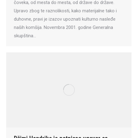
čoveka, od mesta do mesta, od države do države.
Upravo zbog te raznolikosti, kako materijalne tako i
duhovne, pravi je izazov upoznati kulturno nasleđe
naših komšija. Novembra 2001. godine Generalna
skupština…