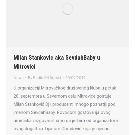
Milan Stankovic aka SevdahBaby u
Mitrovici
News
By
Radio K4 Srpski
20/09/2019
U organizaciji Mitrovačkog društvenog kluba u petak
20. septembra u Severnom delu Mitrovice gostuje
Milan Stanković Dj i producent, mnogo poznatiji pod
imenom SevdahBaby. Povodom gostovanja ovog
umetnika razgovarali smo sa jednim od organizatora
ovog događaja Tijanom Obradović koja je ujedno