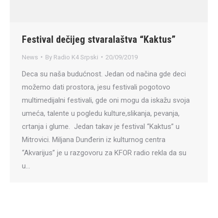
Festival dečijeg stvaralaštva “Kaktus”
News
By
Radio K4 Srpski
20/09/2019
Deca su naša budućnost. Jedan od načina gde deci
možemo dati prostora, jesu festivali pogotovo
multimedijalni festivali, gde oni mogu da iskažu svoja
umeća, talente u pogledu kulture,slikanja, pevanja,
crtanja i glume. Jedan takav je festival “Kaktus” u
Mitrovici. Miljana Dunđerin iz kulturnog centra
“Akvarijus” je u razgovoru za KFOR radio rekla da su
u…