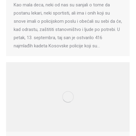
Kao mala deca, neki od nas su sanjali o tome da
postanu lekari, neki sportisti, ali ima i onih koji su
snove imali o policijskom poslu i obećali su sebi da će,
kad odrastu, zaštititi stanovništvo i ljude po potrebi. U
petak, 13. septembra, taj san je ostvarilo 416
najmlađih kadeta Kosovske policije koji su…