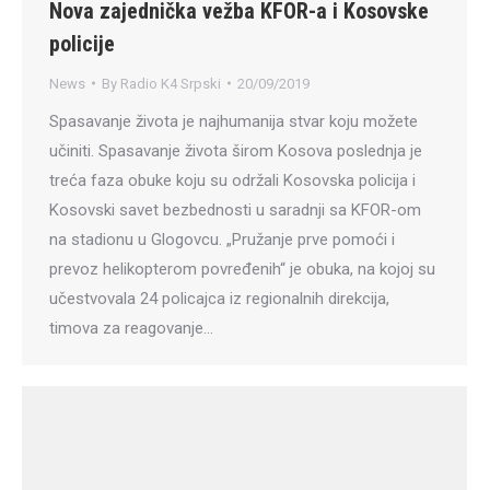
Nova zajednička vežba KFOR-a i Kosovske
policije
News
By
Radio K4 Srpski
20/09/2019
Spasavanje života je najhumanija stvar koju možete
učiniti. Spasavanje života širom Kosova poslednja je
treća faza obuke koju su održali Kosovska policija i
Kosovski savet bezbednosti u saradnji sa KFOR-om
na stadionu u Glogovcu. „Pružanje prve pomoći i
prevoz helikopterom povređenih“ je obuka, na kojoj su
učestvovala 24 policajca iz regionalnih direkcija,
timova za reagovanje…