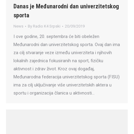
Danas je Međunarodni dan univerzitetskog
sporta
News
By
Radio K4 Srpski
20/09/2019
I ove godine, 20. septembra će biti obeležen
Međunarodni dan univerzitetskog sporta. Ovaj dan ima
za cilj stvaranje veze između univerziteta i njihovih
lokalnih zajednica fokusiranih na sport, fizičku
aktivnost i zdrav život. Kroz ovaj događaj,
Međunarodna federacija univerzitetskog sporta (FISU)
ima za cilj uključivanje više univerzitetskih aktera u
sportu i organizacija članica u aktivnosti…