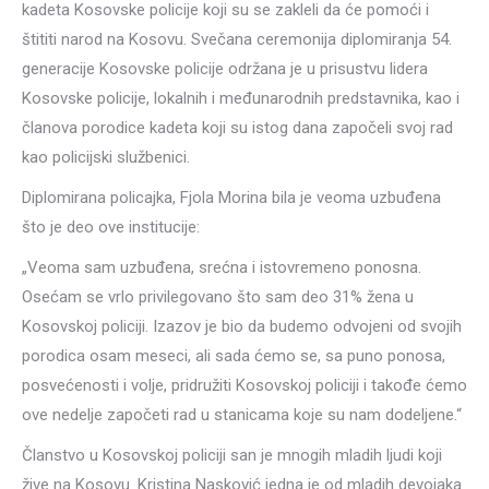
kadeta Kosovske policije koji su se zakleli da će pomoći i
štititi narod na Kosovu. Svečana ceremonija diplomiranja 54.
generacije Kosovske policije održana je u prisustvu lidera
Kosovske policije, lokalnih i međunarodnih predstavnika, kao i
članova porodice kadeta koji su istog dana započeli svoj rad
kao policijski službenici.
Diplomirana policajka, Fjola Morina bila je veoma uzbuđena
što je deo ove institucije:
„Veoma sam uzbuđena, srećna i istovremeno ponosna.
Osećam se vrlo privilegovano što sam deo 31% žena u
Kosovskoj policiji. Izazov je bio da budemo odvojeni od svojih
porodica osam meseci, ali sada ćemo se, sa puno ponosa,
posvećenosti i volje, pridružiti Kosovskoj policiji i takođe ćemo
ove nedelje započeti rad u stanicama koje su nam dodeljene.“
Članstvo u Kosovskoj policiji san je mnogih mladih ljudi koji
žive na Kosovu. Kristina Nasković jedna je od mladih devojaka