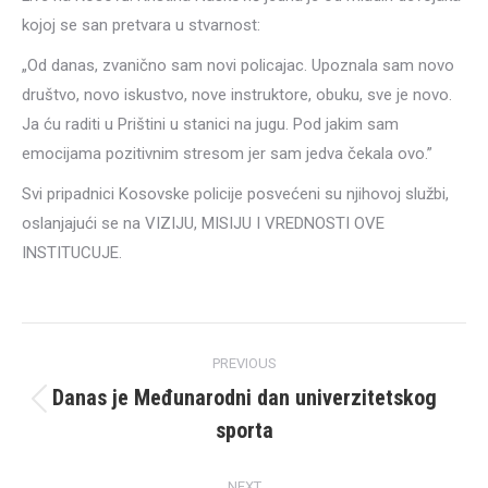
kojoj se san pretvara u stvarnost:
„Od danas, zvanično sam novi policajac. Upoznala sam novo
društvo, novo iskustvo, nove instruktore, obuku, sve je novo.
Ja ću raditi u Prištini u stanici na jugu. Pod jakim sam
emocijama pozitivnim stresom jer sam jedva čekala ovo.”
Svi pripadnici Kosovske policije posvećeni su njihovoj službi,
oslanjajući se na VIZIJU, MISIJU I VREDNOSTI OVE
INSTITUCUJE.
Post
PREVIOUS
navigation
Danas je Međunarodni dan univerzitetskog
Previous
sporta
post:
NEXT