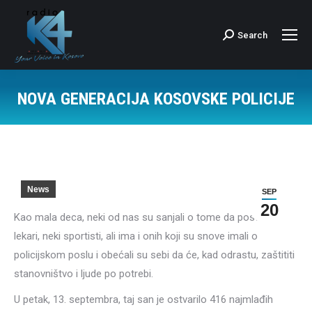
Search
Search:
NOVA GENERACIJA KOSOVSKE POLICIJE
News
SEP
20
Kao mala deca, neki od nas su sanjali o tome da postanu
lekari, neki sportisti, ali ima i onih koji su snove imali o
policijskom poslu i obećali su sebi da će, kad odrastu, zaštititi
stanovništvo i ljude po potrebi.
U petak, 13. septembra, taj san je ostvarilo 416 najmlađih