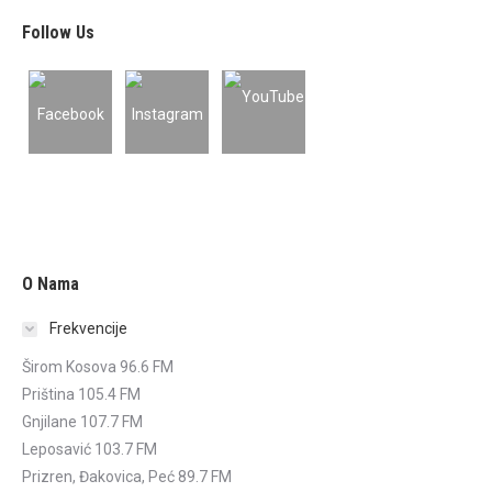
Follow Us
O Nama
Frekvencije
Širom Kosova 96.6 FM
Priština 105.4 FM
Gnjilane 107.7 FM
Leposavić 103.7 FM
Prizren, Đakovica, Peć 89.7 FM