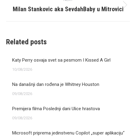
Milan Stankovic aka SevdahBaby u Mitrovici
Next
post:
Related posts
Katy Perry osvaja svet sa pesmom I Kissed A Girl
10/08/2026
Na današnji dan rođena je Whitney Houston
09/08/2026
Premijera filma Poslednji dani Ulice hrastova
09/08/2026
Microsoft priprema jedinstvenu Copilot „super aplikaciju“