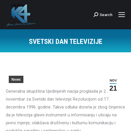
Search
Search:
SVETSKI DAN TELEVIZIJE
News
NOV
21
Generalna skupština Ujedinjenih nacija proglasila je 21.
novembar za Svetski dan televizije Rezolucijom od 17.
decembra 1996. godine. Takva odluka doneta je zbog činjenice
da je televizija glavni instrument u informisanju i uticaju na
javno mjenje, olakšava društvenu i kulturnu komunikaciju i
podstiče saradnju i partnerstvo u svetu.