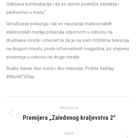
olakšava kominukacija i da se njome podstiče saradnja i
partnestvo u svetu.“
Istraživanja pokazuju i da se reputacija tradicionalnih
elektronskih medija pokazala otpornom u odnosu na
društvene mreže i internet te da je na svim tržištima televizija
na drugom mestu, posle informativnih magazina, po stepenu
poverenja u odnosu na druge medije.
Budite danas deo sveta i deo televizije. Pratite haštag
#WorldTVDay.
Post
PREVIOUS
navigation
Premijera „Zaleđenog kraljevstva 2“
Previous
post:
NEXT