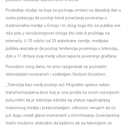
Poslednje studije na koja se pozivaju emiteri na današnji dan u
svetu pokazuju da postoji trend povećanja poverenja u
tradicionalne medije u Evropi i to zbog toga što se publika sve
više pita u verodostojnost onoga što vide ili pročitaju na
internetu. U 70 odsto od 33 anketirane zemlje, medijska
publika ukazala je da postoji tendencija poverenja u televiziju,
dok u 11 država ovaj medij uživa najveće poverenje građana.
Povodom ovog dana, mi smo razgovarali sa poznatim
televizijskim novinarom i voditeljem Sinišom Kostćem.
‚‚Televizija kao medij postoji već 94.godine uprkos nekim
transformacijama kroz koji je ona prošla na svom razvojnom
putu,milim da je televizija održala taj status najuticajnijeg
masovnog medija i pretpostavljam, odnosno verujem da će
još dugo ostati glavni instrument u informisanju čovečanstva.
Inače možemo slobodno da kažemo da sa televizijom se