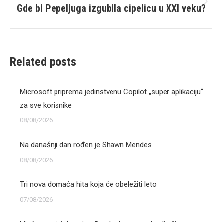
Gde bi Pepeljuga izgubila cipelicu u XXI veku?
Next
post:
Related posts
Microsoft priprema jedinstvenu Copilot „super aplikaciju“
za sve korisnike
08/08/2026
Na današnji dan rođen je Shawn Mendes
08/08/2026
Tri nova domaća hita koja će obeležiti leto
07/08/2026