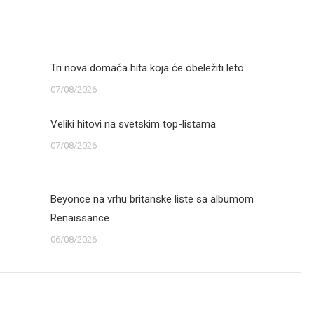
Tri nova domaća hita koja će obeležiti leto
07/08/2026
Veliki hitovi na svetskim top-listama
07/08/2026
Beyonce na vrhu britanske liste sa albumom
Renaissance
06/08/2026