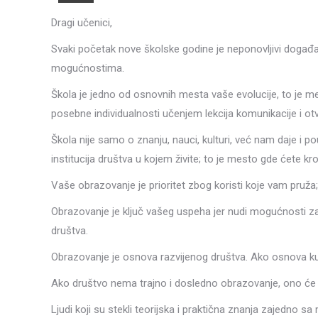
Dragi učenici,
Svaki početak nove školske godine je neponovljivi događaj
mogućnostima.
Škola je jedno od osnovnih mesta vaše evolucije, to je m
posebne individualnosti učenjem lekcija komunikacije i o
Škola nije samo o znanju, nauci, kulturi, već nam daje i po
institucija društva u kojem živite; to je mesto gde ćete k
Vaše obrazovanje je prioritet zbog koristi koje vam pruža
Obrazovanje je ključ vašeg uspeha jer nudi mogućnosti za
društva.
Obrazovanje je osnova razvijenog društva. Ako osnova kuće
Ako društvo nema trajno i dosledno obrazovanje, ono će 
Ljudi koji su stekli teorijska i praktična znanja zajedno