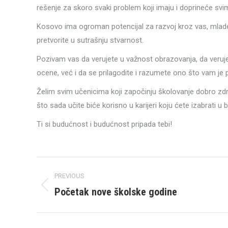
rešenje za skoro svaki problem koji imaju i doprineće svi
Kosovo ima ogroman potencijal za razvoj kroz vas, mlade
pretvorite u sutrašnju stvarnost.
Pozivam vas da verujete u važnost obrazovanja, da veruj
ocene, već i da se prilagodite i razumete ono što vam je
Želim svim učenicima koji započinju školovanje dobro zdr
što sada učite biće korisno u karijeri koju ćete izabrati u
Ti si budućnost i budućnost pripada tebi!
Post
PREVIOUS
navigation
Početak nove školske godine
Previous
post: