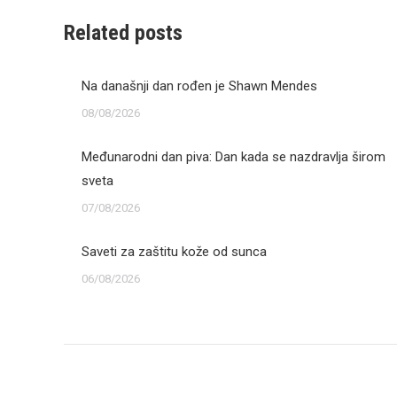
Related posts
Na današnji dan rođen je Shawn Mendes
08/08/2026
Međunarodni dan piva: Dan kada se nazdravlja širom
sveta
07/08/2026
Saveti za zaštitu kože od sunca
06/08/2026