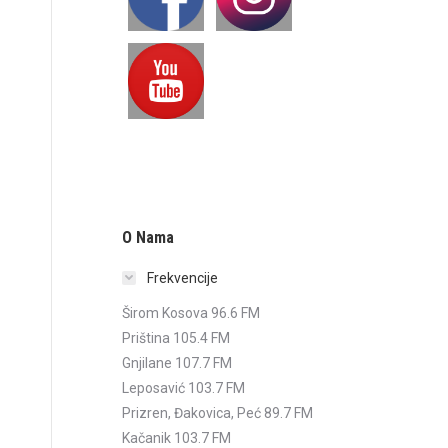
O Nama
Frekvencije
Širom Kosova 96.6 FM
Priština 105.4 FM
Gnjilane 107.7 FM
Leposavić 103.7 FM
Prizren, Đakovica, Peć 89.7 FM
Kačanik 103.7 FM