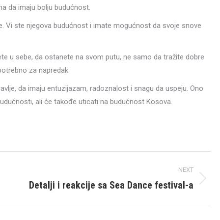
ma da imaju bolju budućnost.
. Vi ste njegova budućnost i imate mogućnost da svoje snove
ete u sebe, da ostanete na svom putu, ne samo da tražite dobre
 potrebno za napredak.
avlje, da imaju entuzijazam, radoznalost i snagu da uspeju. Ono
 budućnosti, ali će takođe uticati na budućnost Kosova.
NEXT
Detalji i reakcije sa Sea Dance festival-a
Next
post: