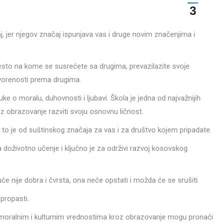
3
, jer njegov značaj ispunjava vas i druge novim značenjima i
esto na kome se susrećete sa drugima, prevazilazite svoje
tvorenosti prema drugima.
uke o moralu, duhovnosti i ljubavi. Škola je jedna od najvažnijih
roz obrazovanje razviti svoju osnovnu ličnost.
; to je od suštinskog značaja za vas i za društvo kojem pripadate.
 doživotno učenje i ključno je za održivi razvoj kosovskog
 nije dobra i čvrsta, ona neće opstati i možda će se srušiti.
propasti.
 sa moralnim i kulturnim vrednostima kroz obrazovanje mogu pronaći