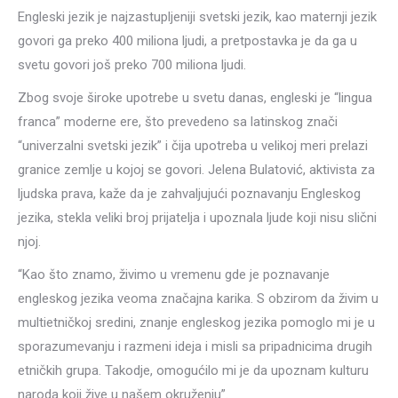
Engleski jezik je najzastupljeniji svetski jezik, kao maternji jezik
govori ga preko 400 miliona ljudi, a pretpostavka je da ga u
svetu govori još preko 700 miliona ljudi.
Zbog svoje široke upotrebe u svetu danas, engleski je “lingua
franca” moderne ere, što prevedeno sa latinskog znači
“univerzalni svetski jezik” i čija upotreba u velikoj meri prelazi
granice zemlje u kojoj se govori. Jelena Bulatović, aktivista za
ljudska prava, kaže da je zahvaljujući poznavanju Engleskog
jezika, stekla veliki broj prijatelja i upoznala ljude koji nisu slični
njoj.
“Kao što znamo, živimo u vremenu gde je poznavanje
engleskog jezika veoma značajna karika. S obzirom da živim u
multietničkoj sredini, znanje engleskog jezika pomoglo mi je u
sporazumevanju i razmeni ideja i misli sa pripadnicima drugih
etničkih grupa. Takodje, omogućilo mi je da upoznam kulturu
naroda koji žive u našem okruženju”.