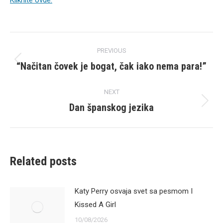
Kliknite ovde:
Post
PREVIOUS
navigation
“Načitan čovek je bogat, čak iako nema para!”
Previous
post:
NEXT
Dan španskog jezika
Next
post:
Related posts
Katy Perry osvaja svet sa pesmom I
Kissed A Girl
10/08/2026