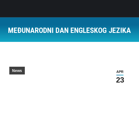
MEĐUNARODNI DAN ENGLESKOG JEZIKA
News
APR
23