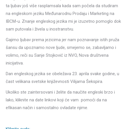
ta ljubav još više rasplamsala kada sam počela da studiram
na engleskom jeziku Međunarodnu Prodaju i Marketing na
IBCM-u. Znanje engleskog jezika mi je izuzetno pomoglo dok
sam putovala i živela u inostranstvu.
Gajimo ljubav prema jezicima jer nam poznavanje istih pruža
šansu da upoznamo nove ljude, smejemo se, zabavljamo i
volimo, reči su Sanje Stojković iz NVO, Nova društvena
inicijativa.
Dan engleskog jezika se obeležava 23. aprila svake godine, u
čast velikana svetske književnosti Vilijama Šekspira.
Ukoliko ste zaintersovani i želite da naučite engleski brzo i
lako, kliknite na date linkovi koji će vam pomoći da na
efikasan način i samostalno ovladate njime.