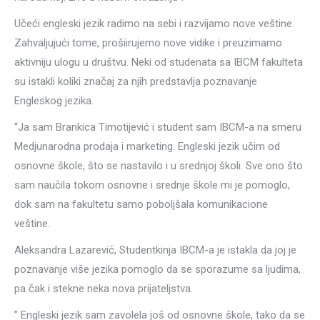
Učeći engleski jezik radimo na sebi i razvijamo nove veštine.
Zahvaljujući tome, prošiirujemo nove vidike i preuzimamo
aktivniju ulogu u društvu. Neki od studenata sa IBCM fakulteta
su istakli koliki značaj za njih predstavlja poznavanje
Engleskog jezika.
“Ja sam Brankica Timotijević i student sam IBCM-a na smeru
Medjunarodna prodaja i marketing. Engleski jezik učim od
osnovne škole, što se nastavilo i u srednjoj školi. Sve ono što
sam naučila tokom osnovne i srednje škole mi je pomoglo,
dok sam na fakultetu samo poboljšala komunikacione
veštine.
Aleksandra Lazarević, Studentkinja IBCM-a je istakla da joj je
poznavanje više jezika pomoglo da se sporazume sa ljudima,
pa čak i stekne neka nova prijateljstva.
” Engleski jezik sam zavolela još od osnovne škole, tako da se