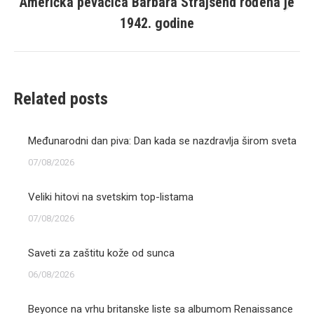
Američka pevačica Barbara Strajsend rođena je
Next
1942. godine
post:
Related posts
Međunarodni dan piva: Dan kada se nazdravlja širom sveta
07/08/2026
Veliki hitovi na svetskim top-listama
07/08/2026
Saveti za zaštitu kože od sunca
06/08/2026
Beyonce na vrhu britanske liste sa albumom Renaissance