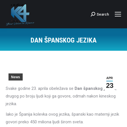
Search
Search:
DAN ŠPANSKOG JEZIKA
News
APR
23
Svake godine 23. aprila obeležava se
Dan španskog jezika
,
drugog po broju ljudi koji ga govore, odmah nakon kineskog
jezika.
Iako je Španija kolevka ovog jezika, španski kao maternji jezik
govori preko 450 miliona ljudi širom sveta.