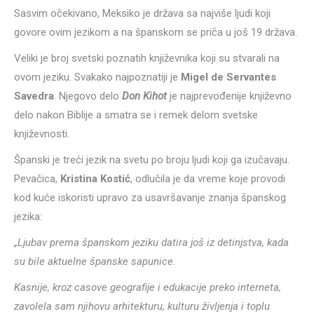
Sasvim očekivano, Meksiko je država sa najviše ljudi koji
govore ovim jezikom a na španskom se priča u još 19 država.
Veliki je broj svetski poznatih književnika koji su stvarali na
ovom jeziku. Svakako najpoznatiji je
Migel de Servantes
Savedra
. Njegovo delo
Don Kihot
je najprevođenije književno
delo nakon Biblije a smatra se i remek delom svetske
književnosti.
Španski je treći jezik na svetu po broju ljudi koji ga izučavaju.
Pevačica,
Kristina Kostić
, odlučila je da vreme koje provodi
kod kuće iskoristi upravo za usavršavanje znanja španskog
jezika:
„Ljubav prema španskom jeziku datira još iz detinjstva, kada
su bile aktuelne španske sapunice.
Kasnije, kroz casove geografije i edukacije preko interneta,
zavolela sam njihovu arhitekturu, kulturu življenja i toplu