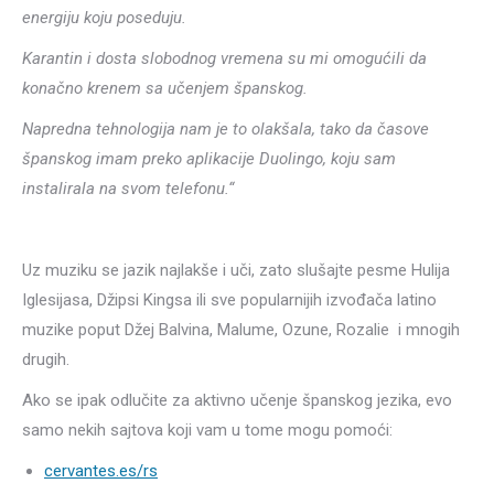
energiju koju poseduju.
Karantin i dosta slobodnog vremena su mi omogućili da
konačno krenem sa učenjem španskog.
Napredna tehnologija nam je to olakšala, tako da časove
španskog imam preko aplikacije Duolingo, koju sam
instalirala na svom telefonu.“
Uz muziku se jazik najlakše i uči, zato slušajte pesme Hulija
Iglesijasa, Džipsi Kingsa ili sve popularnijih izvođača latino
muzike poput Džej Balvina, Malume, Ozune, Rozalie i mnogih
drugih.
Ako se ipak odlučite za aktivno učenje španskog jezika, evo
samo nekih sajtova koji vam u tome mogu pomoći:
cervantes.es/rs