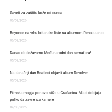
Saveti za zaštitu kože od sunca
06/08/2026
Beyonce na vrhu britanske liste sa albumom Renaissance
06/08/2026
Danas obeležavamo Međunarodni dan semafora!
05/08/2026
Na današnji dan Beatlesi objavili album Revolver
05/08/2026
Filmska magija ponovo stiže u Gračanicu: Mladi dobijaju
priliku da zavire iza kamere
04/08/2026