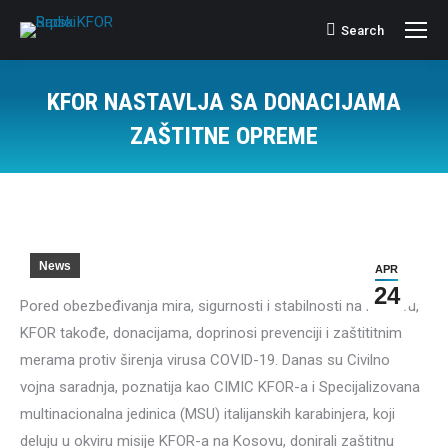
Search
Search:
KFOR NASTAVLJA SA DONACIJAMA
ZAŠTITNE OPREME
News
APR
24
Pored obezbeđivanja mira, sigurnosti i stabilnosti na Kosovu,
KFOR takođe, donacijama, doprinosi prevenciji i zaštititnim
merama protiv širenja virusa COVID-19. Danas su Civilno
vojna saradnja, poznatija kao CIMIC KFOR-a i Specijalizovana
multinacionalna jedinica (MSU) italijanskih karabinjera, koji
deluju u okviru misije KFOR-a na Kosovu, donirali zaštitnu