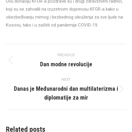
Ovu donaciju KFOR-a pozdravili su i drugi zdravstveni radnici,
koji su se zahvalili na izuzetnom doprinosu KFOR-a kako u
obezbeđivanju mirnog i bezbednog okruženja za sve ljude na
Kosovu, tako i u zaštiti od pandemije COVID-19.
Post
PREVIOUS
navigation
Dan modne revolucije
Previous
post:
NEXT
Danas je Međunarodni dan multilaterizma i
Next
diplomatije za mir
post:
Related posts