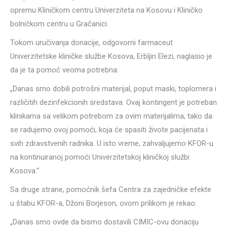
opremu Kliničkom centru Univerziteta na Kosovu i Kliničko
bolničkom centru u Gračanici.
Tokom uručivanja donacije, odgovorni farmaceut
Univerzitetske kliničke službe Kosova, Erbljin Elezi, naglasio je
da je ta pomoć veoma potrebna:
„Danas smo dobili potrošni materijal, poput maski, toplomera i
različitih dezinfekcionih sredstava. Ovaj kontingent je potreban
klinikama sa velikom potrebom za ovim materijalima, tako da
se radujemo ovoj pomoći, koja će spasiti živote pacijenata i
svih zdravstvenih radnika. U isto vreme, zahvaljujemo KFOR-u
na kontinuiranoj pomoći Univerzitetskoj kliničkoj službi
Kosova.“
Sa druge strane, pomoćnik šefa Centra za zajedničke efekte
u štabu KFOR-a, Džoni Borjeson, ovom prilikom je rekao:
„Danas smo ovde da bismo dostavili CIMIC-ovu donaciju