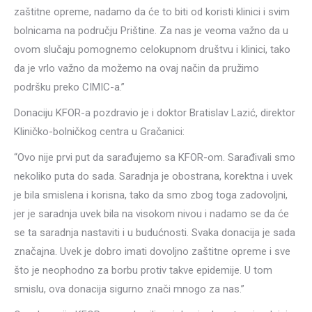
zaštitne opreme, nadamo da će to biti od koristi klinici i svim
bolnicama na području Prištine. Za nas je veoma važno da u
ovom slučaju pomognemo celokupnom društvu i klinici, tako
da je vrlo važno da možemo na ovaj način da pružimo
podršku preko CIMIC-a.”
Donaciju KFOR-a pozdravio je i doktor Bratislav Lazić, direktor
Kliničko-bolničkog centra u Gračanici:
“Ovo nije prvi put da sarađujemo sa KFOR-om. Sarađivali smo
nekoliko puta do sada. Saradnja je obostrana, korektna i uvek
je bila smislena i korisna, tako da smo zbog toga zadovoljni,
jer je saradnja uvek bila na visokom nivou i nadamo se da će
se ta saradnja nastaviti i u budućnosti. Svaka donacija je sada
značajna. Uvek je dobro imati dovoljno zaštitne opreme i sve
što je neophodno za borbu protiv takve epidemije. U tom
smislu, ova donacija sigurno znači mnogo za nas.”