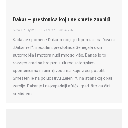
Dakar – prestonica koju ne smete zaobići
News
By
Marina Vasic
10/04/2021
Kada se spomene Dakar mnogi ljudi pomisle na čuveni
„Dakar reli“, međutim, prestolnica Senegala osim
automobila i motora nudi mnogo više. Danas je to
razvijen grad sa brojnim kulturno-istorijskim
spomenicima i zanimljivostima, koje vredi posetiti.
Smešten je na poluostrvu Zeleni rt, na atlanskoj obali
zemlje. Dakar je i najzapadniji afrički grad, što ga čini
središtem…