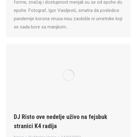
forme, značaj i dostupnost menjali su se od epohe do
epohe. Fotograf, Igor Vasiljević, smatra da posledice
pandemije korona virusa nisu zaobišle ni umetnike koji
se sada bore sa manjkom…
DJ Risto ove nedelje uživo na fejsbuk
stranici K4 radija