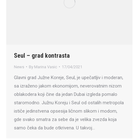
Seul – grad kontrasta
News
By
Marina Vasic
17/04/2021
Glavni grad Južne Koreje, Seul, je upečatljiv i moderan,
sa izraženo jakom ekonomijom, neverovatnim nizom
oblakodera koji čine da jedan Dubai izgleda pomalo
staromodno. Južnu Koreju i Seul od ostalih metropola
ističe jedinstvena opsesija ličnom slikom i modom,
gde svako smatra za sebe da je velika zvezda koja
samo čeka da bude otkrivena. U takvoj…