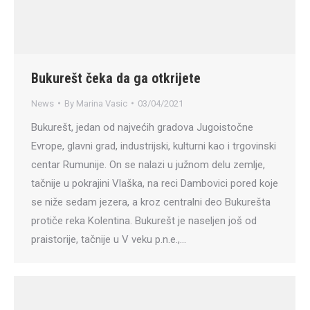
Bukurešt čeka da ga otkrijete
News
By
Marina Vasic
03/04/2021
Bukurešt, jedan od najvećih gradova Jugoistočne
Evrope, glavni grad, industrijski, kulturni kao i trgovinski
centar Rumunije. On se nalazi u južnom delu zemlje,
tačnije u pokrajini Vlaška, na reci Dambovici pored koje
se niže sedam jezera, a kroz centralni deo Bukurešta
protiče reka Kolentina. Bukurešt je naseljen još od
praistorije, tačnije u V veku p.n.e.,…