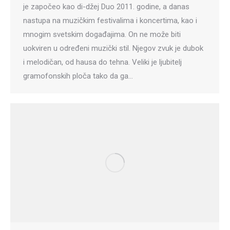
je započeo kao di-džej Duo 2011. godine, a danas
nastupa na muzičkim festivalima i koncertima, kao i
mnogim svetskim događajima. On ne može biti
uokviren u određeni muzički stil. Njegov zvuk je dubok
i melodičan, od hausa do tehna. Veliki je ljubitelj
gramofonskih ploča tako da ga…