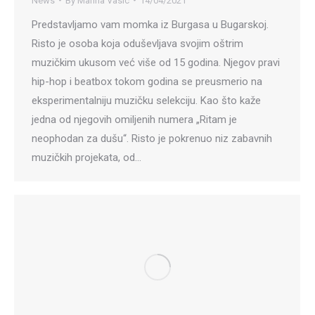
News
By
Marina Vasic
14/04/2021
Predstavljamo vam momka iz Burgasa u Bugarskoj.
Risto je osoba koja oduševljava svojim oštrim
muzičkim ukusom već više od 15 godina. Njegov pravi
hip-hop i beatbox tokom godina se preusmerio na
eksperimentalniju muzičku selekciju. Kao što kaže
jedna od njegovih omiljenih numera „Ritam je
neophodan za dušu“. Risto je pokrenuo niz zabavnih
muzičkih projekata, od…