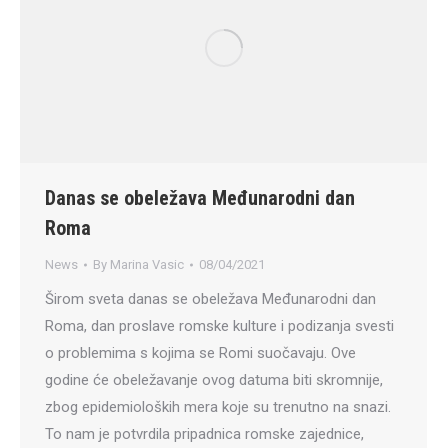
Danas se obeležava Međunarodni dan
Roma
News
By
Marina Vasic
08/04/2021
Širom sveta danas se obeležava Međunarodni dan
Roma, dan proslave romske kulture i podizanja svesti
o problemima s kojima se Romi suočavaju. Ove
godine će obeležavanje ovog datuma biti skromnije,
zbog epidemioloških mera koje su trenutno na snazi.
To nam je potvrdila pripadnica romske zajednice,