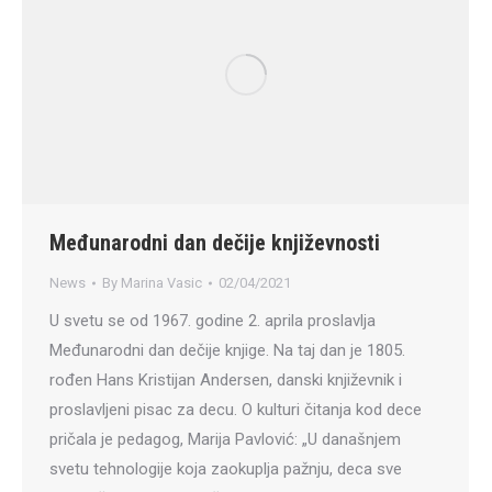
Međunarodni dan dečije književnosti
News
By
Marina Vasic
02/04/2021
U svetu se od 1967. godine 2. aprila proslavlja
Međunarodni dan dečije knjige. Na taj dan je 1805.
rođen Hans Kristijan Andersen, danski književnik i
proslavljeni pisac za decu. O kulturi čitanja kod dece
pričala je pedagog, Marija Pavlović: „U današnjem
svetu tehnologije koja zaokuplja pažnju, deca sve