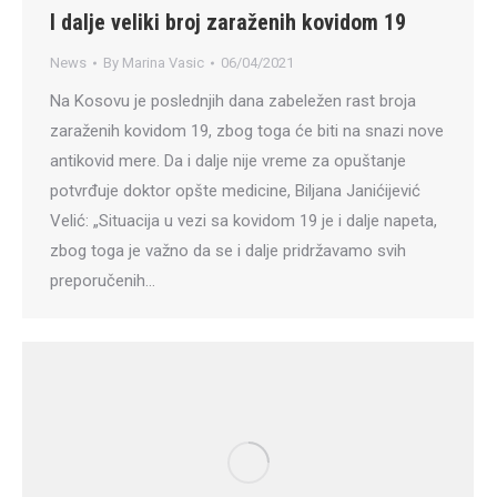
I dalje veliki broj zaraženih kovidom 19
News
By
Marina Vasic
06/04/2021
Na Kosovu je poslednjih dana zabeležen rast broja
zaraženih kovidom 19, zbog toga će biti na snazi nove
antikovid mere. Da i dalje nije vreme za opuštanje
potvrđuje doktor opšte medicine, Biljana Janićijević
Velić: „Situacija u vezi sa kovidom 19 je i dalje napeta,
zbog toga je važno da se i dalje pridržavamo svih
preporučenih…