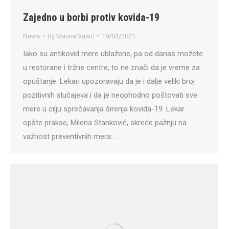
Zajedno u borbi protiv kovida-19
News
By
Marina Vasic
19/04/2021
Iako su antikovid mere ublažene, pa od danas možete
u restorane i tržne centre, to ne znači da je vreme za
opuštanje. Lekari upozoravaju da je i dalje veliki broj
pozitivnih slučajeva i da je neophodno poštovati sve
mere u cilju sprečavanja širenja kovida-19. Lekar
opšte prakse, Milena Stanković, skreće pažnju na
važnost preventivnih mera:…