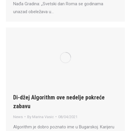
Nađa Gradina: „Svetski dan Roma se godinama
unazad obeležava u…
Di-džej Algorithm ove nedelje pokreće
zabavu
News
By
Marina Vasic
08/04/2021
Algorithm je dobro poznato ime u Bugarskoj. Karijeru