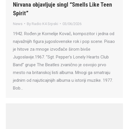
Nirvana objavljuje singl “Smells Like Teen
Spirit”
News
By
Radio K4 Srpski
03/06/2026
1942. Rođen je Kornelije Kovač, kompozitor i jedna od
najvažnijih figura jugoslovenske rok i pop scene. Pisao
je hitove za mnoge izvođače širom bivše
Jugoslavije.1967. ”Sgt. Pepper’s Lonely Hearts Club
Band” grupe The Beatles zvanično je osvojio prvo
mesto na britanskoj listi albuma. Mnogi ga smatraju
jednim od najuticajnijih albuma u istoriji muzike. 1977.
Bob…