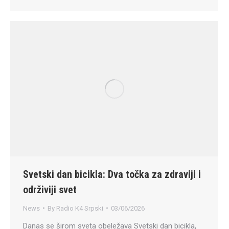
Svetski dan bicikla: Dva točka za zdraviji i
održiviji svet
News
By
Radio K4 Srpski
03/06/2026
Danas se širom sveta obeležava Svetski dan bicikla,