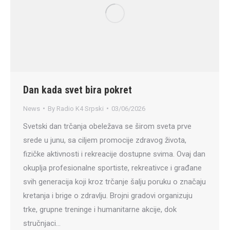
Dan kada svet bira pokret
News
By
Radio K4 Srpski
03/06/2026
Svetski dan trčanja obeležava se širom sveta prve
srede u junu, sa ciljem promocije zdravog života,
fizičke aktivnosti i rekreacije dostupne svima. Ovaj dan
okuplja profesionalne sportiste, rekreativce i građane
svih generacija koji kroz trčanje šalju poruku o značaju
kretanja i brige o zdravlju. Brojni gradovi organizuju
trke, grupne treninge i humanitarne akcije, dok
stručnjaci…